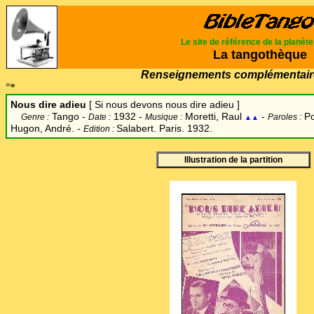
Le site de référence de la planèt
La tangothèque
Renseignements complémentair
°*
Nous dire adieu
[
Si nous devons nous dire adieu
]
Tango -
1932 -
Moretti, Raul
-
Po
Genre :
Date :
Musique :
Paroles :
▲▲
Hugon, André.
-
Salabert. Paris. 1932.
Edition :
Illustration de la partition