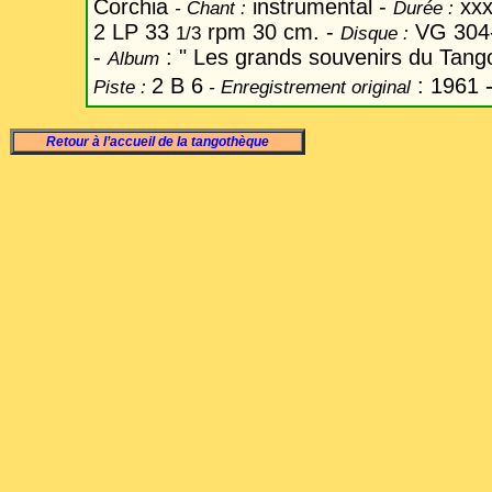
Corchia
instrumental -
xx
-
Chant
:
Durée :
2 LP 33
rpm 30 cm. -
VG 304
1/3
Disque :
-
: " Les grands souvenirs du Tango
Album
2 B 6
: 1961
Piste :
- Enregistrement original
Retour à l’accueil de la tangothèque