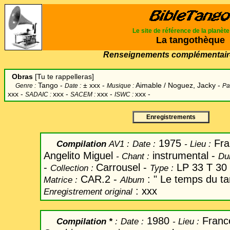
Le site de référence de la planèt
La tangothèque
Renseignements complémentair
Obras
[Tu te rappelleras]
Tango -
±
xxx -
Aimable / Noguez, Jacky -
Genre :
Date :
Musique :
Pa
xxx -
xxx -
xxx -
xxx -
SADAIC :
SACEM :
ISWC :
Enregistrements
1975
Fra
Compilation
AV1 :
Date
:
-
Lieu :
Angelito Miguel
instrumental -
-
Chant
:
Du
-
Carrousel -
LP 33 T 30
Collection :
Type :
CAR.2 -
: " Le temps du ta
Matrice :
Album
: xxx
Enregistrement original
1980
Fran
Compilation *
:
Date
:
-
Lieu :