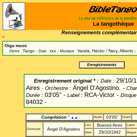
Le site de référence de la planèt
La tangothèque
Renseignements complémentair
°
Oiga mozo
Tango -
xxx -
Varela, Héctor / Nery, Alberto
-
Genre :
Date :
Musique :
Enregistrements
29/10/
Enregistrement original
* :
Date
:
Aires
Ángel D'Agostino.
-
-
Orchestre :
Chan
03'05"
-
RCA-Victor
-
Durée :
Label
:
Disque
84032 -
Compilation
*
03'05''
▲▲
Durée
Chant
Buenos Aires
Lieu
Label
Ángel D'Agostino
Orchestre
29/10/1942
Date
Disque