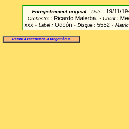
19/11/1
Enregistrement original
:
Date
:
Ricardo Malerba.
-
Me
-
Orchestre :
Chant
:
xxx
-
Odeón -
5552 -
Label
:
Disque :
Matric
Retour à l’accueil de la tangothèque