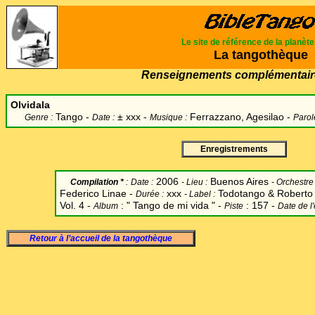
Le site de référence de la planèt
La tangothèque
Renseignements complémentair
Olvidala
Tango -
±
xxx -
Ferrazzano, Agesilao -
Genre :
Date :
Musique :
Parol
Enregistrements
2006
Buenos Aires
Compilation *
:
Date
:
-
Lieu :
-
Orchestre 
Federico Linae -
xxx
Todotango & Roberto 
Durée :
-
Label
:
Vol. 4 -
: " Tango de mi vida " -
: 157 -
Album
Piste
Date de l
Retour à l’accueil de la tangothèque