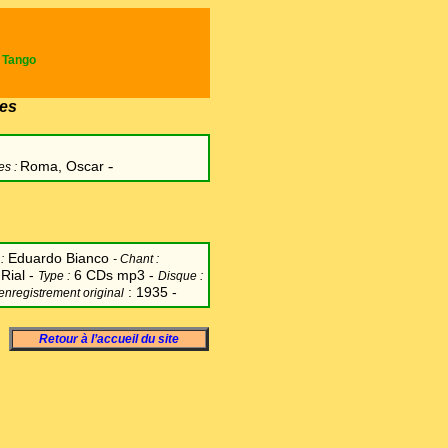
e Tango
es
-
Roma, Oscar
es :
Eduardo Bianco
:
-
Chant
:
Rial -
6 CDs mp3 -
Type :
Disque :
: 1935 -
'enregistrement original
Retour à l’accueil du site