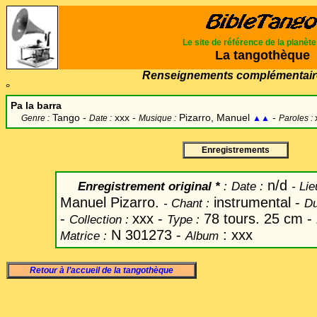
Le site de référence de la planèt
La tangothèque
Renseignements complémentair
°
Pa la barra
Tango -
xxx -
Pizarro, Manuel
-
Genre :
Date :
Musique :
▲▲
Paroles :
Enregistrements
n/d
Enregistrement original *
:
Date
:
-
Lie
Manuel Pizarro.
instrumental -
-
Chant
:
Du
-
xxx -
78 tours. 25 cm -
Collection :
Type :
N 301273 -
: xxx
Matrice :
Album
Retour à l’accueil de la tangothèque