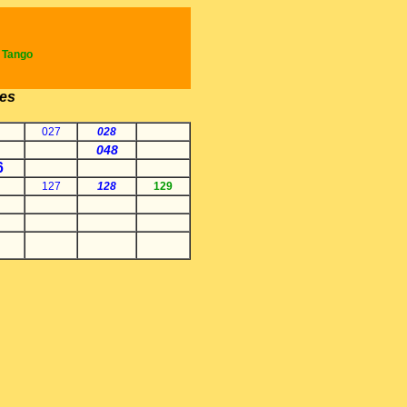
e Tango
es
027
028
048
6
127
128
129