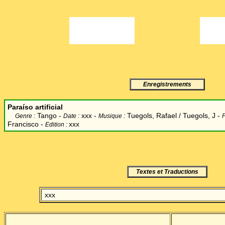
Enregistrements
Para
íso
artificial
Tango -
xxx -
Tuegols, Rafael / Tuegols, J -
Genre :
Date :
Musique :
P
Francisco
-
xxx
Edition :
Textes et Traductions
xxx