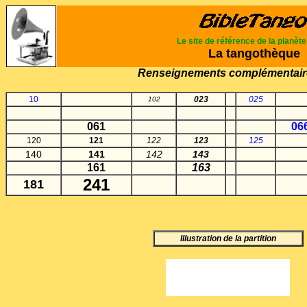
Le site de référence de la planèt
La tangothèque
Renseignements complémentair
10
023
025
102
061
06
120
121
122
123
125
140
141
142
143
161
163
241
181
Illustration de la partition