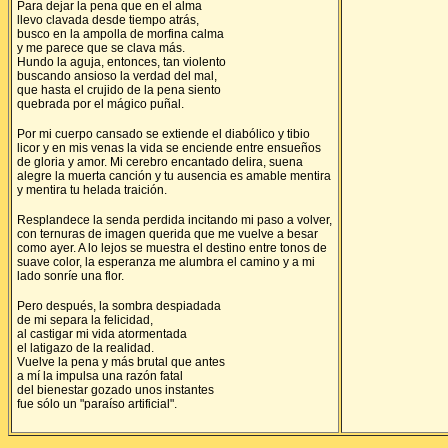
Para dejar la pena que en el alma
llevo clavada desde tiempo atrás,
busco en la ampolla de morfina calma
y me parece que se clava más.
Hundo la aguja, entonces, tan violento
buscando ansioso la verdad del mal,
que hasta el crujido de la pena siento
quebrada por el mágico puñal.
Por mi cuerpo cansado se extiende el diabólico y tibio
licor y en mis venas la vida se enciende entre ensueños
de gloria y amor. Mi cerebro encantado delira, suena
alegre la muerta canción y tu ausencia es amable mentira
y mentira tu helada traición.
Resplandece la senda perdida incitando mi paso a volver,
con ternuras de imagen querida que me vuelve a besar
como ayer. A lo lejos se muestra el destino entre tonos de
suave color, la esperanza me alumbra el camino y a mi
lado sonríe una flor.
Pero después, la sombra despiadada
de mi separa la felicidad,
al castigar mi vida atormentada
el latigazo de la realidad.
Vuelve la pena y más brutal que antes
a mí la impulsa una razón fatal
del bienestar gozado unos instantes
fue sólo un "paraíso artificial".