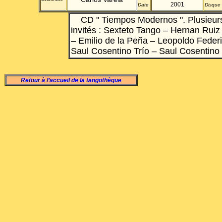
2001
Date
Disque
CD " Tiempos Modernos ".
Plusieur
invités : Sexteto Tango – Hernan Ruiz
– Emilio de
la Peña
– Leopoldo Federi
Saul Cosentino Trío – Saul Cosentino
Retour à l’accueil de la tangothèque