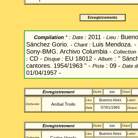
Enregistrements
2011
Bueno
Compilation
* :
Date
:
-
Lieu :
S
á
nchez Gorio.
Luis Mendoza. 
-
Chant
:
Sony-BMG. Archivo Columbia -
Collection
CD -
EU 18012 -
: " S
á
nc
:
Disque :
Album
cantores. 1954/1963 " -
: 09 -
Piste
Date d
01/04/1957 -
Enregistrement
xxx
Durée
Chant
Buenos Aires
Lieu
Label
Aníbal Troilo
Orchestre
07/01/1965
Date
Disque
Enregistrement
xxx
Durée
Chant
Buenos Aires
Lieu
Label
Carlos Varela
Orchestre