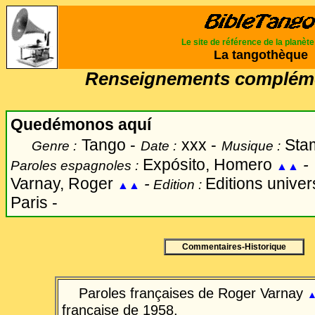
Le site de référence de la planèt
La tangothèque
Renseignements compléme
Quedémonos aquí
Tango -
xxx -
Sta
Genre :
Date :
Musique :
Expósito, Homero
-
Paroles espagnoles :
▲▲
Varnay, Roger
-
Editions univer
Edition :
▲▲
Paris -
Commentaires-Historique
Paroles françaises de Roger Varnay
française de 1958.