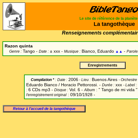
Le site de référence de la planèt
La tangothèque
Renseignements complémentair
Razon quinta
Tango -
±
xxx -
Bianco, Eduardo
-
Genre :
Date :
Musique :
▲▲
Parole
Enregistrements
2006
Buenos Aires
Compilation *
:
Date
:
-
Lieu :
-
Orchestre 
Eduardo Bianco / Horacio Pettorossi. -
xxx
Durée :
-
Label
:
6 CDs mp3 -
Vol. 6 -
: " Tango de mi vida "
:
Disque :
Album
: 09/10/1928 -
l'enregistrement original
Retour à l’accueil de la tangothèque