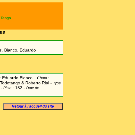
e Tango
es
Bianco, Eduardo
s :
Eduardo Bianco.
:
-
Chant
:
Todotango & Roberto Rial -
Type
 -
: 152 -
Piste
Date de
Retour à l’accueil du site