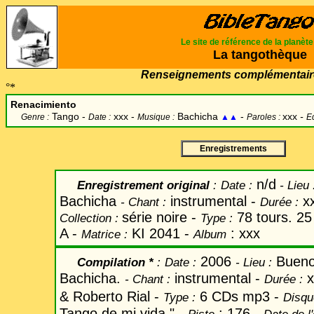
Le site de référence de la planèt
La tangothèque
Renseignements complémentair
°*
Renacimiento
Tango -
xxx -
Bachicha
-
xxx
-
Genre :
Date :
Musique :
▲▲
Paroles :
Ed
Enregistrements
n/d
Enregistrement original
:
Date
:
-
Lieu 
Bachicha
instrumental -
x
-
Chant
:
Durée :
série noire -
78 tours. 2
Collection :
Type :
A -
KI 2041 -
: xxx
Matrice :
Album
2006
Bueno
Compilation *
:
Date
:
-
Lieu :
Bachicha.
instrumental -
x
-
Chant
:
Durée :
& Roberto Rial -
6 CDs mp3 -
Type :
Disqu
Tango de mi vida " -
: 176 -