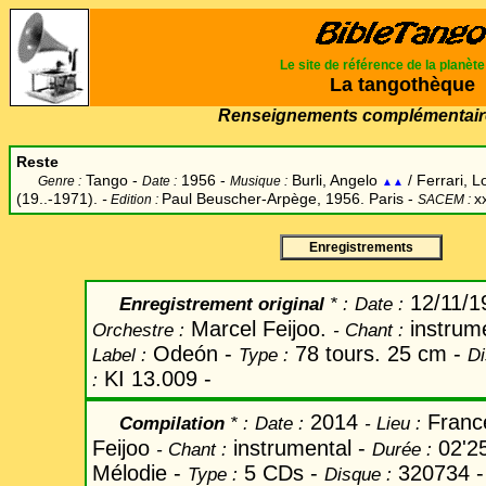
Le site de référence de la planèt
La tangothèque
Renseignements complémentair
Reste
Tango -
1956 -
Burli, Angelo
/ Ferrari, L
Genre :
Date :
Musique :
▲▲
(19..-1971).
-
Paul Beuscher-Arpège, 1956. Paris -
x
Edition :
SACEM :
Enregistrements
12/11/
Enregistrement original
* :
Date
:
Marcel Feijoo.
instrum
Orchestre :
-
Chant
:
Odeón -
78 tours. 25 cm -
Label
:
Type :
Di
KI 13.009 -
:
2014
Fran
Compilation
* :
Date
:
-
Lieu :
Feijoo
instrumental -
02'2
-
Chant
:
Durée :
Mélodie -
5 CDs -
320734 
Type :
Disque :