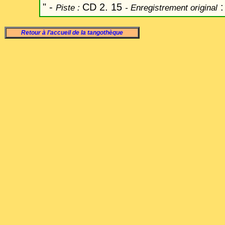
" -
CD 2. 15
:
Piste :
- Enregistrement original
Retour à l’accueil de la tangothèque