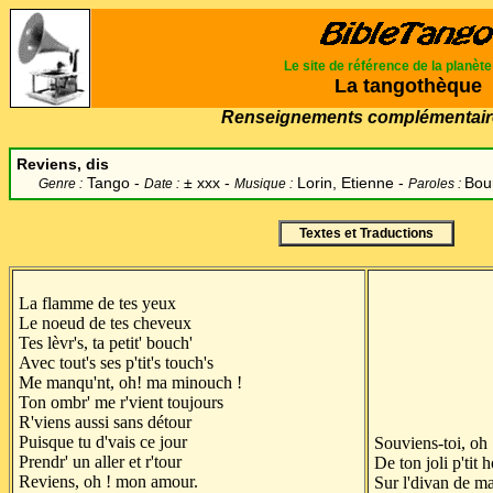
Le site de référence de la planèt
La tangothèque
Renseignements complémentair
Reviens, dis
Tango -
±
xxx -
Lorin, Etienne -
Bour
Genre :
Date :
Musique :
Paroles :
Textes et Traductions
La flamme de tes yeux
Le noeud de tes cheveux
Tes lèvr's, ta petit' bouch'
Avec tout's ses p'tit's touch's
Me manqu'nt, oh! ma minouch !
Ton ombr' me r'vient toujours
R'viens aussi sans détour
Puisque tu d'vais ce jour
Souviens-toi, oh 
Prendr' un aller et r'tour
De ton joli p'tit
Reviens, oh ! mon amour.
Sur l'divan de 