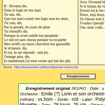
Avec l'éventail b
R : Reviens dis,
Je te faisais du v
Dans le logis de ton mari
Envers toi je fus
Tu sais, dis,
Doux, trop doux
Que ton mari comm' ton logis sont tes abris,
Tu t'lassas tout à
J'te suis, dis,
J'voulus t'prendr'
Par la pensée, les jours de pluie
Oui, mais voilà.
Tu t'mouill's dis,
Puisque tu avais oublié ton parapluie
Le nid est sans oiseau puisque tu est partie
Mes oreill's au repos cherchent ton gazouillis
Je m'meurs, dis,
Et toi, tu me réponds : tant pis.
J'mange plus, dis,
Et maintenant j'ai mon ventre qui fait des plis.
Source :
https://www.paroles.net/bourvil/paroles-reviens-dis
Enregistrements
Enregistrement original
JK1/AV1 :
Date
:
±
Emile (?) Lorin et son orches
Orchestre :
vx.hom -
n/d
Poly
(refrain) :
Durée :
-
Label
:
Musette -
78 tours. 25 cm -
Type :
Disque 