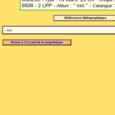
6508 - 2 LPP -
: " xxx " -
:
Album
Catalogue
Références bibliographiques
- xxx
Retour à l’accueil de la tangothèque