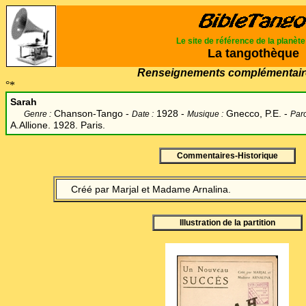
Le site de référence de la planèt
La tangothèque
Renseignements complémentair
°*
Sarah
Chanson-Tango -
1928 -
Gnecco, P.E. -
Genre :
Date :
Musique :
Paro
A.Allione. 1928. Paris.
Commentaires-Historique
Créé par Marjal et Madame Arnalina.
Illustration de la partition