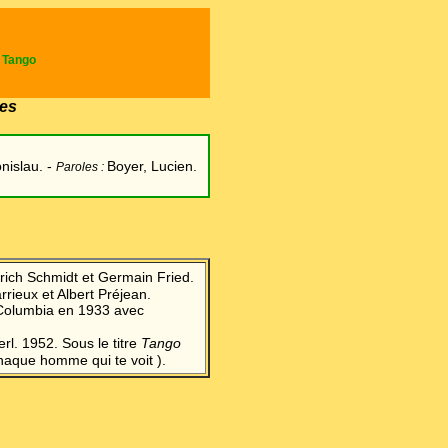
e Tango
es
nislau. -
Boyer, Lucien.
Paroles :
Erich Schmidt et Germain Fried.
rieux et Albert Préjean.
z Columbia en 1933 avec
rl. 1952. Sous le titre
Tango
haque homme qui te voit ).