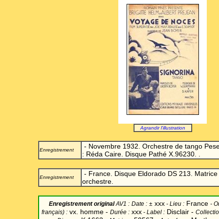
Agrandir l'illustration
- Novembre 1932. Orchestre de tango Pesen
Enregistrement
: Réda Caire. Disque Pathé X.96230. .
- France. Disque Eldorado DS 213. Matrice
Enregistrement
orchestre.
xxx
France
Enregistrement original
AV1 :
Date
:
±
-
Lieu :
-
Or
vx. homme -
xxx
Disclair -
français) :
Durée :
-
Label
:
Collectio