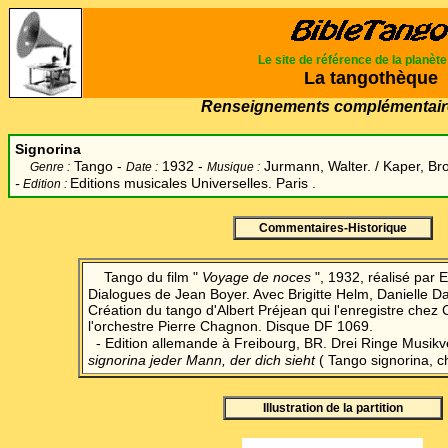
Le site de référence de la planèt
La tangothèque
Renseignements complémentair
Signorina
Tango -
1932 -
Jurmann, Walter. / Kaper, Bro
Genre :
Date :
Musique :
-
Editions musicales Universelles. Paris .
Edition :
Commentaires-Historique
Tango du film "
Voyage de noces
", 1932, réalisé par 
Dialogues de Jean Boyer. Avec Brigitte Helm, Danielle Dar
Création du tango d'Albert Préjean qui l'enregistre che
l'orchestre Pierre Chagnon. Disque DF 1069.
- Edition allemande à Freibourg, BR. Drei Ringe Musikve
signorina jeder Mann, der dich sieht
( Tango signorina, c
Illustration de la partition