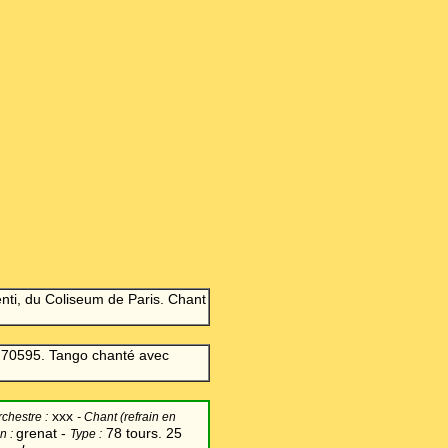
ti, du Coliseum de Paris. Chant
 70595. Tango chanté avec
xxx
chestre :
-
Chant
(refrain en
grenat -
78 tours. 25
n :
Type :