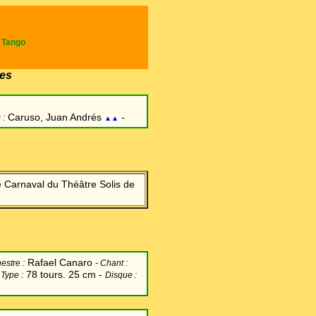
e Tango
es
Caruso, Juan Andrés
-
 :
▲▲
e Carnaval du Théâtre Solis de
Rafael Canaro
estre :
-
Chant
:
-
78 tours. 25 cm -
Type :
Disque :