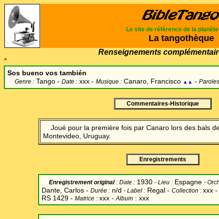
Le site de référence de la planèt
La tangothèque
Renseignements complémentair
°
Sos bueno vos también
Tango -
xxx -
Canaro, Francisco
-
Genre :
Date :
Musique :
Paroles
▲▲
Commentaires-Historique
Joué pour la première fois par Canaro lors des bals d
Montevideo, Uruguay.
Enregistrements
1930
Espagne
Enregistrement original
:
Date
:
-
Lieu :
-
Orch
Dante, Carlos -
n/d
Regal -
xxx 
Durée :
-
Label
:
Collection :
RS 1429 -
xxx -
: xxx
Matrice :
Album