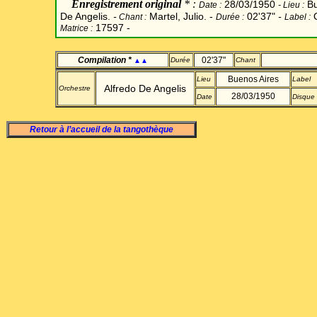
Enregistrement original
* :
28/03/1950
Bu
Date
:
-
Lieu :
De Angelis.
-
Martel, Julio. -
02'37"
-
O
Chant
:
Durée :
Label
:
17597 -
Matrice :
Compilation *
02'37"
Durée
Chant
▲▲
Buenos Aires
Lieu
Label
Alfredo De Angelis
Orchestre
28/03/1950
Date
Disque
Retour à l’accueil de la tangothèque