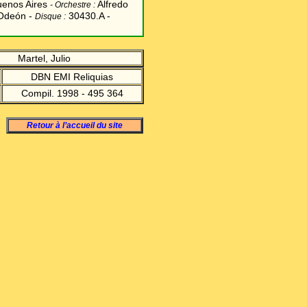
enos Aires
Alfredo
-
Orchestre :
deón -
30430.A -
Disque :
Martel, Julio
DBN EMI Reliquias
Compil. 1998 - 495 364
Retour à l’accueil du site