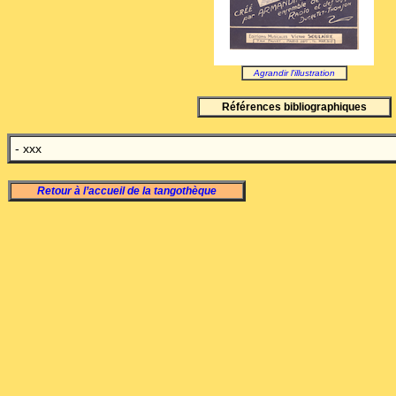
Agrandir l'illustration
Références bibliographiques
- xxx
Retour à l’accueil de la tangothèque