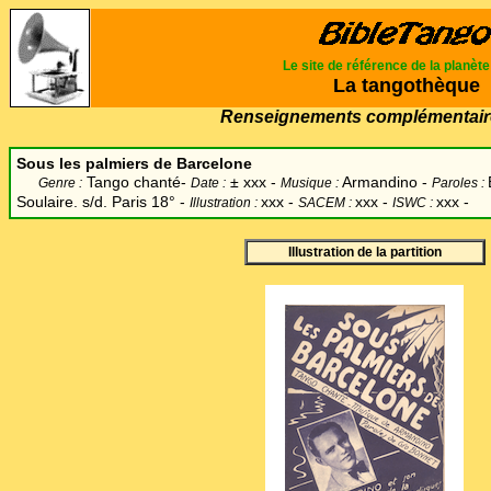
Le site de référence de la planèt
La tangothèque
Renseignements complémentair
Sous les palmiers de Barcelone
Tango chanté-
±
xxx -
Armandino -
Genre :
Date :
Musique :
Paroles :
Soulaire. s/d. Paris 18° -
xxx
-
xxx -
xxx -
Illustration :
SACEM :
ISWC :
Illustration de la partition