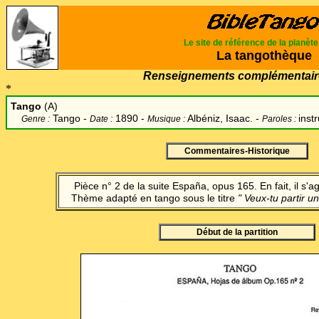
Le site de référence de la planèt
La tangothèque
Renseignements complémentair
*
Tango
(A)
Tango -
1890 -
Albéniz, Isaac. -
inst
Genre :
Date :
Musique :
Paroles :
Commentaires-Historique
Pièce n° 2 de la suite España, opus 165. En fait, il s'
Thème adapté en tango sous le titre
" Veux-tu partir u
Début de la partition