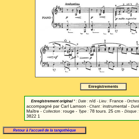
Enregistrements
n/d
France
Enregistrement original
* :
Date
:
-
Lieu :
-
Orchest
accompagné par Carl Lamson
instrumental -
-
Chant
:
Duré
Maître -
rouge -
78 tours. 25 cm -
Collection :
Type :
Disque :
3822 1
Retour à l’accueil de la tangothèque