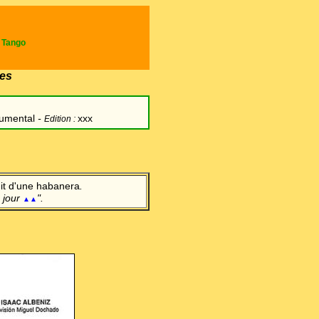
e Tango
es
rumental
-
xxx
Edition :
agit d'une habanera
.
n jour
".
▲▲