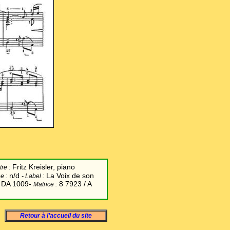
Fritz Kreisler, piano
re :
n/d
La Voix de son
e :
-
Label
:
DA 1009-
8 7923 / A
Matrice :
Retour à l’accueil du site