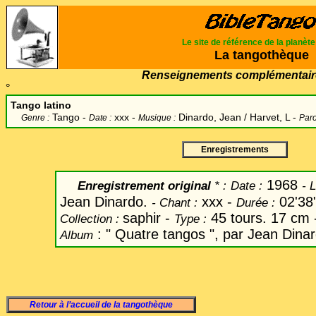
Le site de référence de la planèt
La tangothèque
Renseignements complémentair
°
Tango latino
Tango -
xxx -
Dinardo, Jean / Harvet, L -
Genre :
Date :
Musique :
Paro
Enregistrements
1968
Enregistrement original
* :
Date
:
-
L
Jean Dinardo.
xxx -
02'38
-
Chant
:
Durée :
saphir -
45 tours. 17 cm
Collection :
Type :
: " Quatre tangos ", par Jean Dina
Album
Retour à l’accueil de la tangothèque