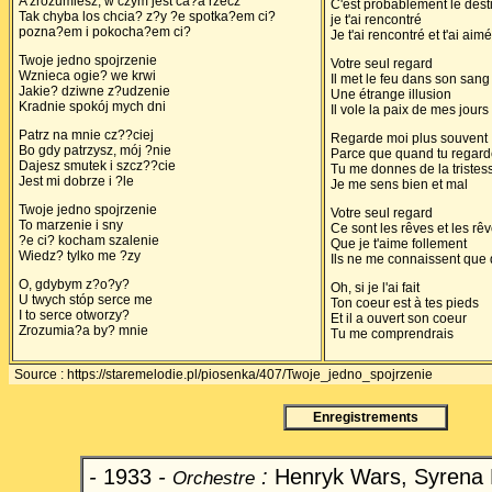
A zrozumiesz, w czym jest ca?a rzecz
C'est probablement le desti
Tak chyba los chcia? z?y ?e spotka?em ci?
je t'ai rencontré
pozna?em i pokocha?em ci?
Je t'ai rencontré et t'ai aimé
Twoje jedno spojrzenie
Votre seul regard
Wznieca ogie? we krwi
Il met le feu dans son sang
Jakie? dziwne z?udzenie
Une étrange illusion
Kradnie spokój mych dni
Il vole la paix de mes jours
Patrz na mnie cz??ciej
Regarde moi plus souvent
Bo gdy patrzysz, mój ?nie
Parce que quand tu regard
Dajesz smutek i szcz??cie
Tu me donnes de la tristes
Jest mi dobrze i ?le
Je me sens bien et mal
Twoje jedno spojrzenie
Votre seul regard
To marzenie i sny
Ce sont les rêves et les rê
?e ci? kocham szalenie
Que je t'aime follement
Wiedz? tylko me ?zy
Ils ne me connaissent que
O, gdybym z?o?y?
Oh, si je l'ai fait
U twych stóp serce me
Ton coeur est à tes pieds
I to serce otworzy?
Et il a ouvert son coeur
Zrozumia?a by? mnie
Tu me comprendrais
Source : https://staremelodie.pl/piosenka/407/Twoje_jedno_spojrzenie
Enregistrements
-
1933
-
:
Henryk Wars, Syrena
Orchestre