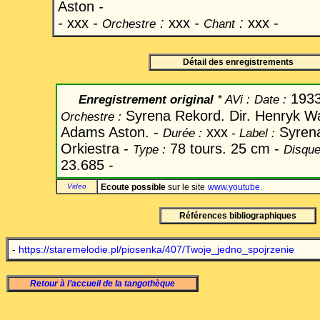
Aston
-
-
xxx
-
:
xxx
-
:
xxx
-
Orchestre
Chant
Détail des enregistrements
193
Enregistrement original
* AVi :
Date
:
Syrena Rekord. Dir. Henryk 
Orchestre :
Adams Aston. -
xxx
Syren
Durée :
-
Label
:
Orkiestra -
78 tours. 25 cm -
Type :
Disque
23.685 -
Video
Ecoute possible
sur le site
www.youtube
.
Références bibliographiques
-
https://staremelodie.pl/piosenka/407/Twoje_jedno_spojrzenie
Retour à l’accueil de la tangothèque