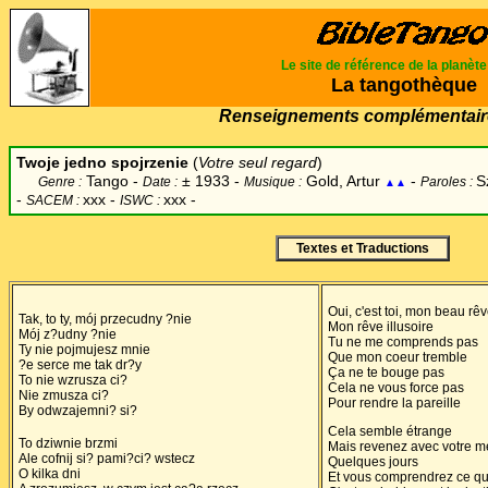
Le site de référence de la planèt
La tangothèque
Renseignements complémentair
Twoje jedno spojrzenie
(
Votre seul regard
)
Tango -
±
1933 -
Gold, Artur
-
S
Genre :
Date :
Musique :
Paroles :
▲▲
-
xxx -
xxx -
SACEM :
ISWC :
Textes et Traductions
Oui, c'est toi, mon beau rê
Tak, to ty, mój przecudny ?nie
Mon rêve illusoire
Mój z?udny ?nie
Tu ne me comprends pas
Ty nie pojmujesz mnie
Que mon coeur tremble
?e serce me tak dr?y
Ça ne te bouge pas
To nie wzrusza ci?
Cela ne vous force pas
Nie zmusza ci?
Pour rendre la pareille
By odwzajemni? si?
Cela semble étrange
To dziwnie brzmi
Mais revenez avec votre 
Ale cofnij si? pami?ci? wstecz
Quelques jours
O kilka dni
Et vous comprendrez ce que