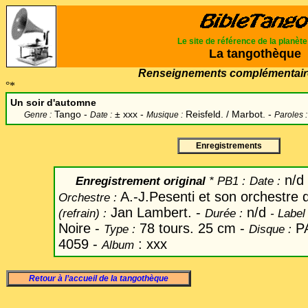
Le site de référence de la planèt
La tangothèque
Renseignements complémentair
°*
Un soir d'automne
Tango -
±
xxx -
Reisfeld. / Marbot. -
Genre :
Date :
Musique :
Paroles 
Enregistrements
n/d
Enregistrement original
* PB1 :
Date
:
A.-J.Pesenti et son orchestre
Orchestre :
Jan Lambert. -
n/d
(refrain) :
Durée :
-
Label
Noire -
78 tours. 25 cm -
PA
Type :
Disque :
4059 -
: xxx
Album
Retour à l’accueil de la tangothèque