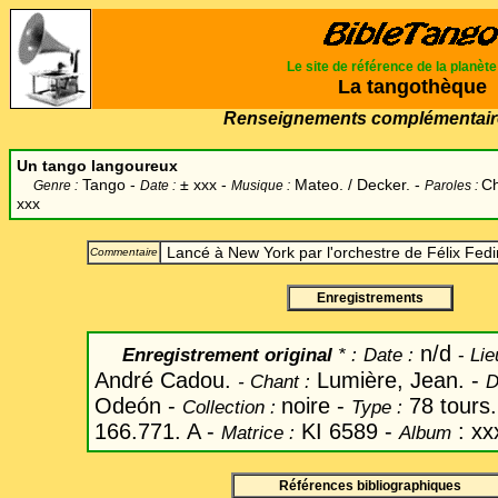
Le site de référence de la planèt
La tangothèque
Renseignements complémentair
Un tango langoureux
Tango -
±
xxx -
Mateo. / Decker. -
Ch
Genre :
Date :
Musique :
Paroles :
xxx
Lancé à New York par l'orchestre de Félix Fed
Commentaire
Enregistrements
n/d
Enregistrement original
* :
Date
:
-
Lie
André Cadou.
Lumière, Jean. -
-
Chant
:
D
Odeón -
noire -
78 tours
Collection :
Type :
166.771. A -
KI 6589 -
: xx
Matrice :
Album
Références bibliographiques