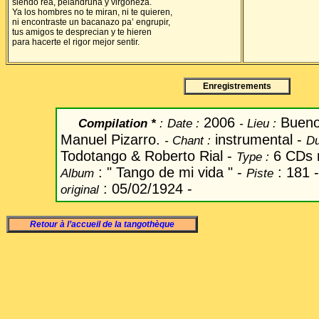
siendo rea, pelandruna y virgoneza.
Ya los hombres no te miran, ni te quieren,
ni encontraste un bacanazo pa’ engrupir,
tus amigos te desprecian y te hieren
para hacerte el rigor mejor sentir.
Enregistrements
2006
Bueno
Compilation *
:
Date
:
-
Lieu :
Manuel Pizarro.
instrumental -
-
Chant
:
Du
Todotango & Roberto Rial -
6 CDs 
Type :
: " Tango de mi vida " -
: 181 
Album
Piste
: 05/02/1924 -
original
Retour à l’accueil de la tangothèque