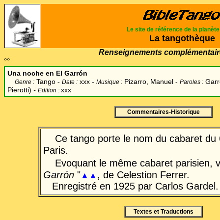
Le site de référence de la planèt
La tangothèque
Renseignements complémentair
°°
Una noche en El Garrón
Tango -
xxx -
Pizarro, Manuel -
Garro
Genre :
Date :
Musique :
Paroles :
Pierotti)
-
xxx
Edition :
Commentaires-Historique
Ce tango porte le nom du cabaret du 6
Paris.
Evoquant le même cabaret parisien, v
Garrón
"
, de Celestion Ferrer.
▲▲
Enregistré en 1925 par Carlos Gardel.
Textes et Traductions