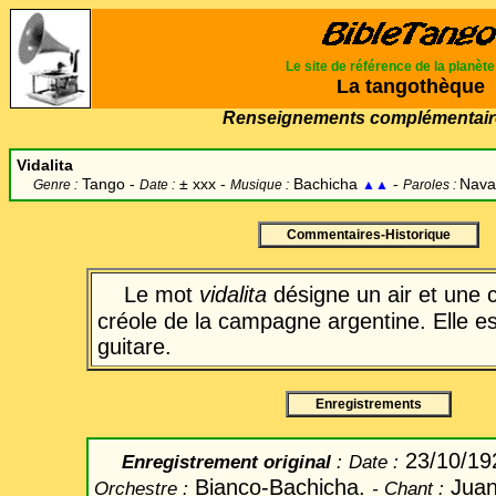
Le site de référence de la planèt
La tangothèque
Renseignements complémentair
Vidalita
Tango -
±
xxx -
Bachicha
-
Navar
Genre :
Date :
Musique :
▲▲
Paroles :
Commentaires-Historique
Le mot
vidalita
désigne un air et une 
créole de la campagne argentine. Elle 
guitare.
Enregistrements
23/10/1
Enregistrement original
:
Date
:
Bianco-Bachicha.
Juan
Orchestre :
-
Chant
: