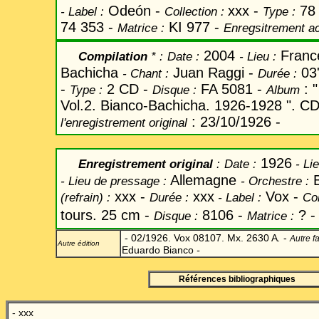
Odeón -
xxx -
78 
-
Label
:
Collection :
Type :
74 353 -
KI 977 -
Matrice :
Enregsitrement ac
2004
Fran
Compilation
* :
Date
:
-
Lieu :
Bachicha
Juan Raggi -
03
-
Chant
:
Durée :
-
2 CD -
FA 5081 -
: "
Type :
Disque :
Album
Vol.2. Bianco-Bachicha. 1926-1928 ". CD
: 23/10/1926 -
l'enregistrement original
1926
Enregistrement original
:
Date
:
- Li
Allemagne
-
Lieu de pressage :
-
Orchestre :
xxx -
xxx
Vox -
(refrain) :
Durée :
-
Label
:
Col
tours. 25 cm -
8106 -
? -
Disque :
Matrice :
- 02/1926. Vox 08107.
Mx. 2630 A
.
-
Autre f
Autre édition
Eduardo Bianco
-
Références bibliographiques
- xxx