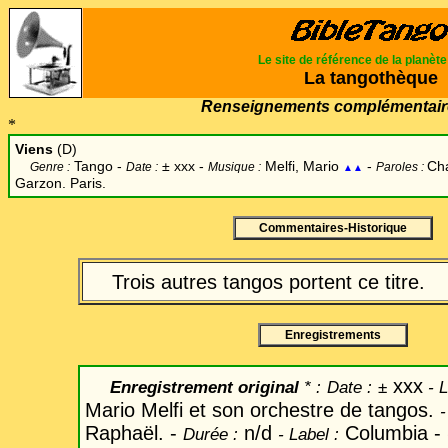
Le site de référence de la planèt
La tangothèque
Renseignements complémentair
*
Viens
(D)
Tango -
±
xxx -
Melfi, Mario
-
Cha
Genre :
Date :
Musique :
Paroles :
▲▲
Garzon. Paris.
Commentaires-Historique
Trois autres tangos portent ce titre.
Enregistrements
xxx
Enregistrement original
* :
Date
:
±
-
L
Mario Melfi et son orchestre de tangos.
-
Raphaël. -
n/d
Columbia -
Durée :
-
Label
: