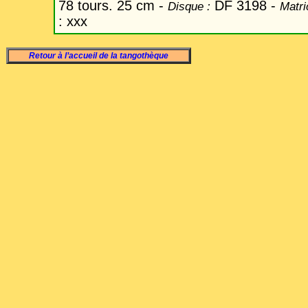
78 tours. 25 cm -
DF 3198 -
Disque :
Matri
: xxx
Retour à l’accueil de la tangothèque