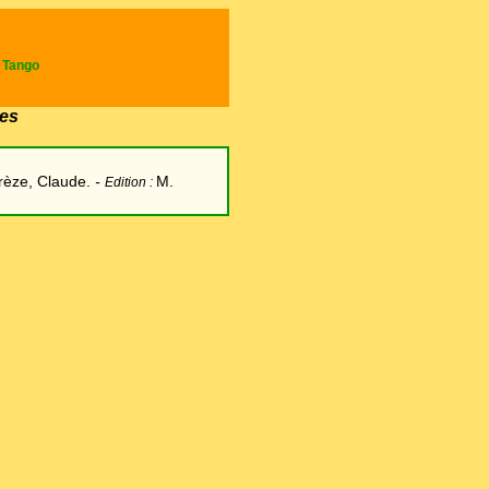
e Tango
es
rèze, Claude.
-
M.
Edition :