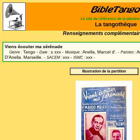
Le site de référence de la planèt
La tangothèque
Renseignements complémentair
Viens écouter ma sérénade
Tango -
±
xxx -
Anella, Marcel d'. -
A
Genre :
Date :
Musique :
Paroles :
D'Anella. Marseille. -
xxx -
xxx -
SACEM :
ISWC :
Illustration de la partition