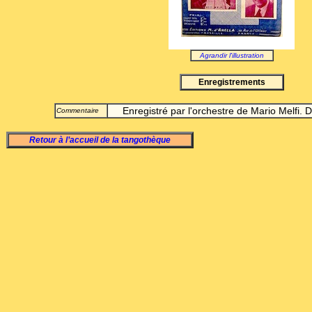
Agrandir l'illustration
Enregistrements
Enregistré par l'orchestre de Mario Melfi.
Commentaire
Retour à l’accueil de la tangothèque