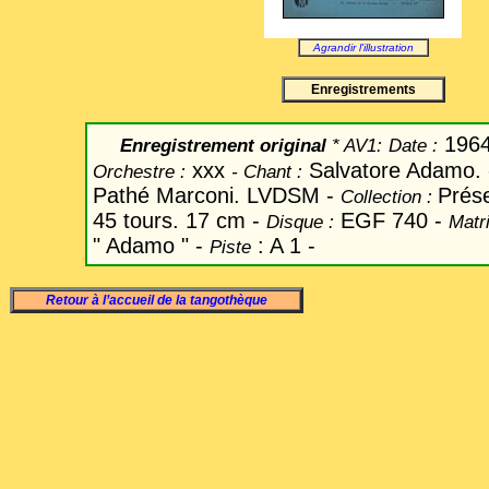
Agrandir l'illustration
Enregistrements
196
Enregistrement original
* AV1:
Date
:
xxx
Salvatore Adamo.
Orchestre :
-
Chant
:
Pathé Marconi. LVDSM -
Prés
Collection :
45 tours. 17 cm -
EGF 740 -
Disque :
Matri
" Adamo " -
: A 1 -
Piste
Retour à l’accueil de la tangothèque