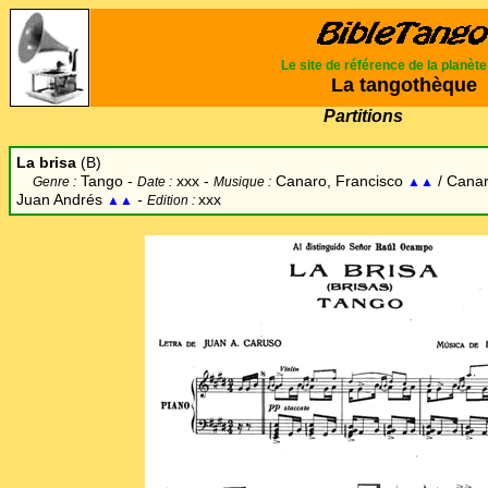
Le site de référence de la planèt
La tangothèque
Partitions
La brisa
(B)
Tango -
xxx -
Canaro, Francisco
/ Cana
Genre :
Date :
Musique :
▲▲
Juan Andrés
-
xxx
▲▲
Edition :