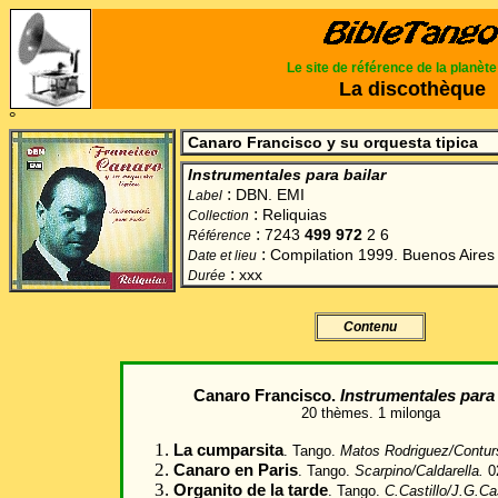
Le site de référence de la planèt
La discothèque
°
Canaro Francisco y su orquesta tipica
Instrumentales para bailar
:
DBN. EMI
Label
:
Reliquias
Collection
:
7243
499 972
2 6
Référence
:
Compilation 1999. Buenos Aires
Date et lieu
:
xxx
Durée
Contenu
Canaro Francisco
.
Instrumentales para 
20 thèmes. 1 milonga
La cumparsita
. Tango.
Matos Rodriguez/Contur
Canaro en Paris
. Tango.
Scarpino/Caldarella.
02
Organito de la tarde
. Tango.
C.Castillo/J.G.Cas