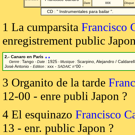
xxx
Date
Disque
CD : " Instrumentales para bailar ".
1 La cumparsita
Francisco 
enregistrement public Japon
2.- Canaro en París
▲▲
Tango
1925
Scarpino, Alejandro / Caldarel
Genre :
- Date :
- Musique :
José Antonio
-
xxx
-
00
-
Edition :
SADAIC
n°
3 Organito de la tarde
Franc
12-00 - enre publi Japon ?
4 El esquinazo
Francisco C
13 - enr. public Japon ?