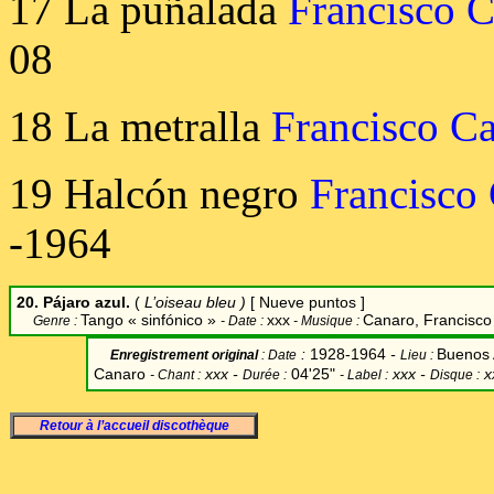
17 La puñalada
Francisco 
08
18 La metralla
Francisco C
19 Halcón negro
Francisco
-1964
20. Pájaro azul.
(
L’oiseau bleu
)
[ Nueve puntos ]
Tango « sinfónico »
xxx
Canaro, Francisc
Genre :
- Date :
- Musique :
:
1928-1964
-
Buenos 
Enregistrement original
:
Date
Lieu
:
Canaro
xxx -
04'25"
xxx -
x
-
Chant
:
Durée
:
-
Label
:
Disque
:
Retour à l’accueil discothèque