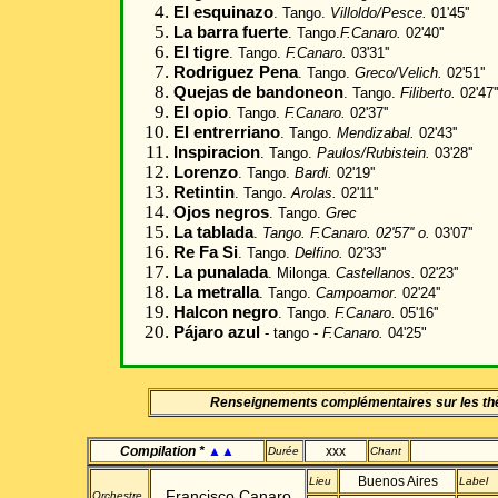
El esquinazo
. Tango.
Villoldo/Pesce.
01'45''
La barra fuerte
. Tango.
F.Canaro.
02'40''
El tigre
. Tango.
F.Canaro.
03'31''
Rodriguez Pena
. Tango.
Greco/Velich.
02'51''
Quejas de bandoneon
. Tango.
Filiberto.
02'47''
El opio
. Tango.
F.Canaro.
02'37''
El entrerriano
. Tango.
Mendizabal.
02'43''
Inspiracion
. Tango.
Paulos/Rubistein.
03'28''
Lorenzo
. Tango.
Bardi.
02'19''
Retintin
. Tango.
Arolas.
02'11''
Ojos negros
. Tango.
Grec
La tablada
.
Tango.
F.Canaro.
02'57'' o.
03'07''
Re Fa Si
. Tango.
Delfino.
02'33''
La punalada
. Milonga.
Castellanos.
02'23''
La metralla
. Tango.
Campoamor.
02'24''
Halcon negro
. Tango.
F.Canaro.
05'16''
Pájaro azul
- tango -
F.Canaro.
04'25"
Renseignements complémentaires sur les t
Compilation *
▲▲
xxx
Durée
Chant
Buenos Aires
Lieu
Label
Francisco Canaro
Orchestre