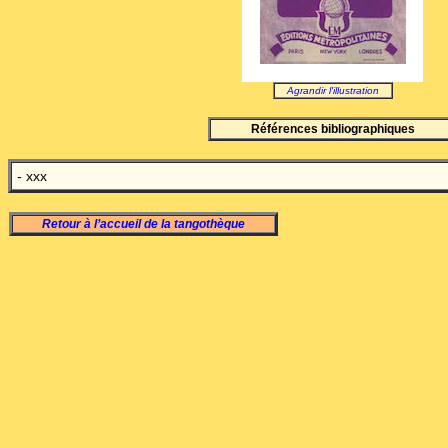
Agrandir l'illustration
Références bibliographiques
- xxx
Retour à l’accueil de la tangothèque