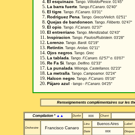
El esquinazo
. Tango.
Villoldo/Pesce.
01'45''
La barra fuerte
. Tango.
F.Canaro.
02'40''
El tigre
. Tango.
F.Canaro.
03'31''
Rodriguez Pena
. Tango.
Greco/Velich.
02'51''
Quejas de bandoneon
. Tango.
Filiberto.
02'47''
El opio
. Tango.
F.Canaro.
02'37''
El entrerriano
. Tango.
Mendizabal.
02'43''
Inspiracion
. Tango.
Paulos/Rubistein.
03'28''
Lorenzo
. Tango.
Bardi.
02'19''
Retintin
. Tango.
Arolas.
02'11''
Ojos negros
. Tango.
Grec
La tablada
.
Tango.
F.Canaro.
02'57'' o.
03'07''
Re Fa Si
. Tango.
Delfino.
02'33''
La punalada
. Milonga.
Castellanos.
02'23''
La metralla
. Tango.
Campoamor.
02'24''
Halcon negro
. Tango.
F.Canaro.
05'16''
Pájaro azul
- tango -
F.Canaro.
04'25"
Renseignements complémentaires sur les t
Compilation *
▲▲
xxx
Durée
Chant
Buenos Aires
Lieu
Label
Francisco Canaro
Orchestre
xxx
Date
Disque