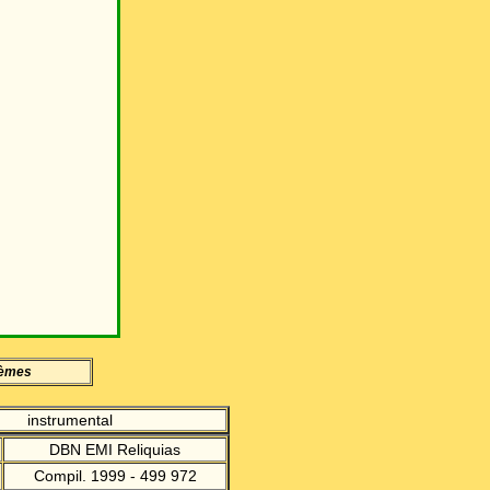
hèmes
instrumental
DBN EMI Reliquias
Compil. 1999 - 499 972