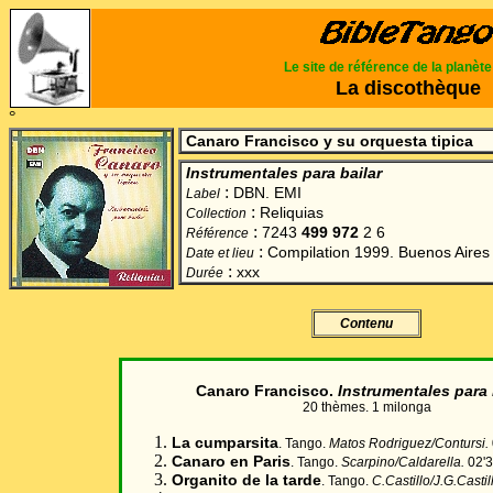
Le site de référence de la planèt
La discothèque
°
Canaro Francisco y su orquesta tipica
Instrumentales para bailar
:
DBN. EMI
Label
:
Reliquias
Collection
:
7243
499 972
2 6
Référence
:
Compilation 1999. Buenos Aires
Date et lieu
:
xxx
Durée
Contenu
Canaro Francisco
.
Instrumentales para 
20 thèmes. 1 milonga
La cumparsita
. Tango.
Matos Rodriguez/Contursi.
Canaro en Paris
. Tango.
Scarpino/Caldarella.
02'3
Organito de la tarde
. Tango.
C.Castillo/J.G.Castil