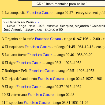
CD : " Instrumentales para bailar ".
1 La cumparsita
Francisco Canaro
- tango 02:27 - enregistrement pub
2.- Canaro en París
▲▲
Tango
1925
Scarpino, Alejandro / Caldarel
Genre :
- Date :
- Musique :
José Antonio
-
xxx
-
00
-
Edition :
SADAIC
n°
3 Organito de la tarde
Francisco Canaro
- tango 01:47 1961-12-00 - e
4 El esquinazo
Francisco Canaro
- milonga 01:45 1961-12-13 - enr. p
5 La barra fuerte
Francisco Canaro
- tango 02:40 1956-09-20
6 El tigre
Francisco Canaro
- tango 03:31 1928--1953
7 Rodríguez Peña
Francisco Canaro
- tango 02:51 1926--1953
8 Quejas de bandoneón
Francisco Canaro
- tango 02:47 1927--1961
9 El opio
Francisco Canaro
- tango 02:37 1915--1952
10 El entrerriano
Francisco Canaro
- tango 02:43
11 Inspiración
Francisco Canaro
- tango 03:31 1951-11-26