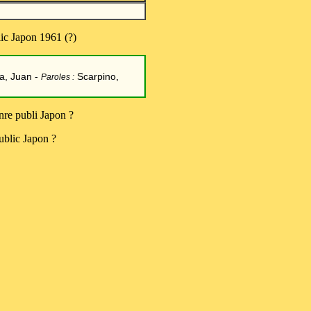
lic Japon 1961 (?)
la, Juan -
Scarpino,
Paroles :
nre publi Japon ?
ublic Japon ?