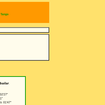
e Tango
bailar
.
02'27''
1''
lo.
01'47''