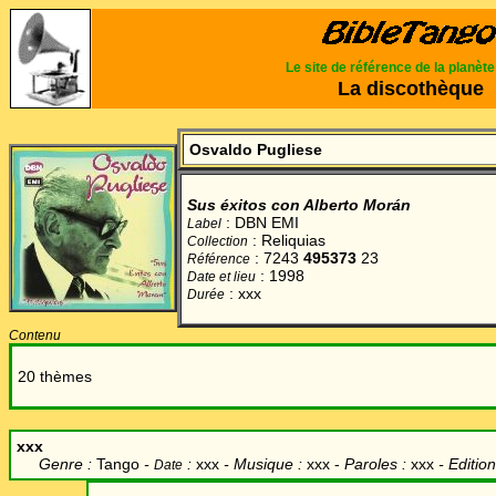
Le site de référence de la planèt
La discothèque
Osvaldo Pugliese
Sus éxitos con Alberto Morán
: DBN EMI
Label
:
Reliquias
Collection
:
7243
495373
23
Référence
: 1998
Date et lieu
: xxx
Durée
Contenu
20 thèmes
xxx
Genre :
Tango
-
:
xxx
- Musique :
xxx -
Paroles :
xxx
-
Edition
Date