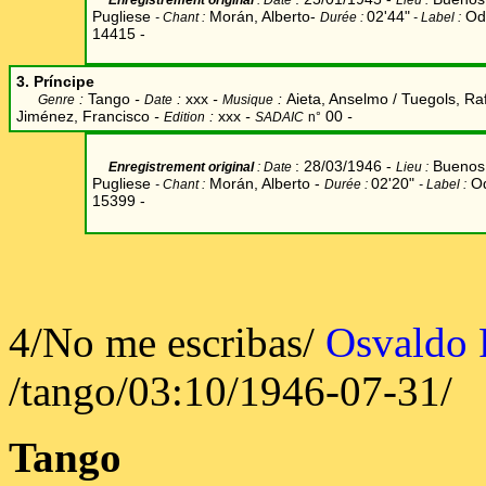
Enregistrement original
: Date
Lieu
:
Pugliese
Morán, Alberto-
02'44"
Od
- Chant
:
Durée
:
-
Label
:
14415 -
3. Príncipe
:
Tango
-
:
xxx
-
:
Aieta, Anselmo / Tuegols, Ra
Genre
Date
Musique
Jiménez, Francisco
-
:
xxx
-
00
-
Edition
SADAIC
n°
: 28/03/1946 -
Buenos 
Enregistrement original
: Date
Lieu
:
Pugliese
Morán, Alberto
-
02'20"
Od
- Chant
:
Durée
:
-
Label
:
15399 -
4/No me escribas/
Osvaldo 
/tango/03:10/1946-07-31/
Tango