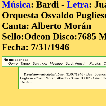
Música
: Bardi -
Letra
: J
Orquesta Osvaldo Puglies
Canta: Alberto Morán
Sello:Odeon Disco:7685 M
Fecha: 7/31/1946
No me escribas
Genre :
Tango
-
:
xxx
- Musique :
Bardi,
Agustín
-
Paroles :
C
Date
: 31/07/1946 -
Buenos 
Enregistrement original
: Date
Lieu
:
Pugliese
Morán, Alberto
-
03'10"
Od
- Chant
:
Durée
:
-
Label
:
15702 -