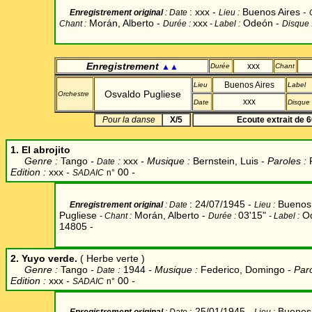
: xxx -
Buenos Aires -
Enregistrement original
: Date
Lieu
:
Morán, Alberto
-
xxx
Odeón -
Chant
:
Durée
:
-
Label
:
Disque 
Enregistrement
xxx
▲▲
Durée
Chant
Buenos Aires
Lieu
Label
Osvaldo Pugliese
Orchestre
xxx
Date
Disque
Pour la danse
X/5
Ecoute extrait de 
1. El abrojito
Genre :
Tango
-
:
xxx
- Musique :
Bernstein, Luis
-
Paroles :
Date
Edition :
xxx
-
00
-
SADAIC
n°
: 24/07/1945 -
Buenos 
Enregistrement original
: Date
Lieu
:
Pugliese
Morán, Alberto
-
03'15"
Od
- Chant
:
Durée
:
-
Label
:
14805 -
2. Yuyo verde.
( Herbe verte )
Genre :
Tango
-
:
1944
- Musique :
Federico, Domingo
-
Paro
Date
Edition :
xxx
-
00
-
SADAIC
n°
: 25/01/1945 -
Buenos 