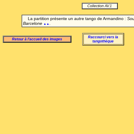
Collection AV.1
La partition présente un autre tango de Armandino :
Sou
Barcelone
.
▲▲
Raccourci vers la
Retour à l’accueil des images
tangothèque