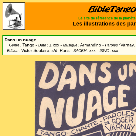
Le site de référence de la planèt
Les illustrations des par
Dans un nuage
Tango -
±
xxx -
Armandino -
Varnay,
Genre :
Date :
Musique :
Paroles :
-
Victor Soulaire. s/d. Paris
-
xxx -
xxx -
Edition :
SACEM :
ISWC :