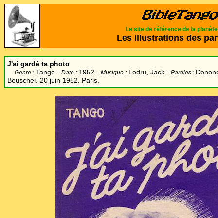
Le site de référence de la planèt
Les illustrations des par
J'ai gardé ta photo
Tango -
1952 -
Ledru, Jack -
Denonc
Genre :
Date :
Musique :
Paroles :
Beuscher. 20 juin 1952. Paris.