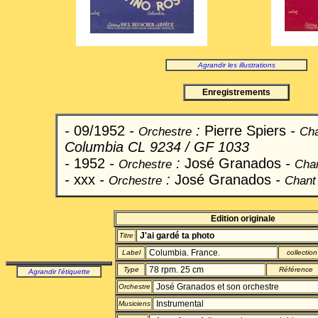
Agrandir les illustrations
Enregistrements
-
09/1952
-
:
Pierre Spiers
-
Orchestre
Ch
Columbia CL 9234 / GF 1033
-
1952
-
:
José Granados
-
Orchestre
Cha
-
xxx
-
:
José Granados
-
Orchestre
Chant
Edition originale
J'ai gardé ta photo
Titre
Columbia. France.
Label
collection
78 rpm. 25 cm
Type
Référence
Agrandir l'étiquette
José Granados et son orchestre
Orchestre
Instrumental
Musiciens