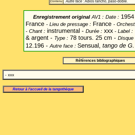
Autre face
: Adios rancho, paso-doble.
Contenu
1954
Enregistrement original
AV1
:
Date
:
France
France
-
Lieu de pressage :
-
Orchest
instrumental -
xxx
-
Chant
:
Durée :
-
Label
:
& argent -
78 tours. 25 cm -
Type :
Disque 
12.196 -
Sensual,
tango de G
Autre face :
Références bibliographiques
- xxx
Retour à l’accueil de la tangothèque