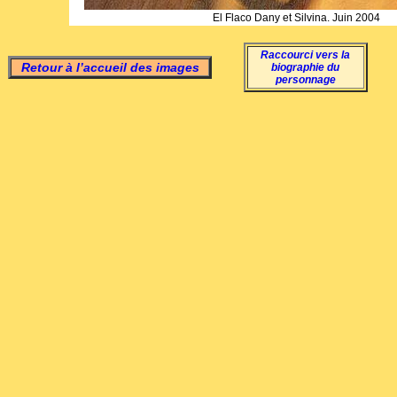
El Flaco Dany et Silvina. Juin 2004
Raccourci vers la
Retour à l’accueil des images
biographie du
personnage