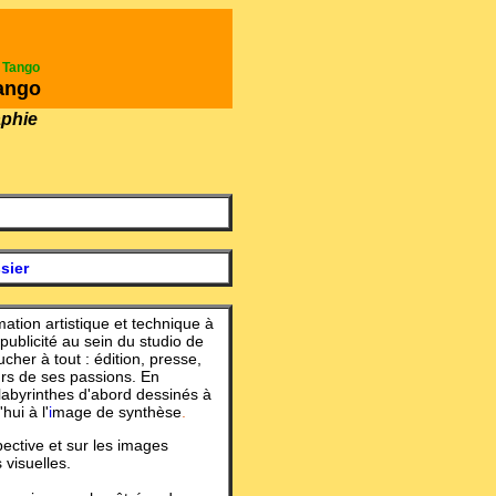
e Tango
ango
aphie
sier
ation artistique et technique à
 publicité au sein du studio de
ucher à tout : édition, presse,
eurs de ses passions. En
, labyrinthes d'abord dessinés à
hui à l'
i
mage de synthèse
.
pective et sur les images
visuelles.