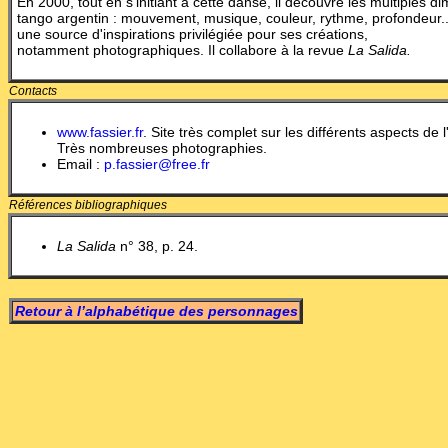
En 2000, tout en s'initiant à cette danse, il découvre les multiples
tango argentin : mouvement, musique, couleur, rythme, profondeur...
une source d'inspirations privilégiée pour ses créations,
notamment photographiques. Il collabore à la revue
La Salida.
Contacts
www.fassier.fr
. Site très complet sur les différents aspects de 
Très nombreuses photographies.
Email :
p.fassier@free.fr
Références bibliographiques
La
Salida
n° 38, p. 24.
Retour à l’alphabétique des personnages