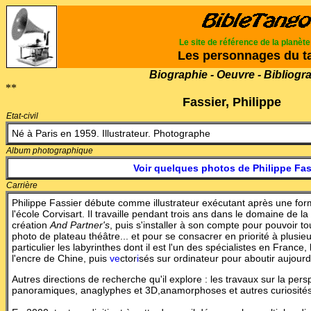
Le site de référence de la planèt
Les personnages du t
Biographie - Oeuvre - Bibliogr
**
Fassier, Philippe
Etat-civil
Né à Paris en 1959. Illustrateur. Photographe
Album photographique
Voir quelques photos de Philippe Fas
Carrière
Philippe Fassier débute comme illustrateur exécutant après une form
l'école Corvisart. Il travaille pendant trois ans dans le domaine de la
création
And Partner's
, puis s'installer à son compte pour pouvoir to
photo de plateau théâtre.
.. et pour se consacrer en priorité à plusi
particulier les labyrinthes dont il est l'un des spécialistes en France
l'encre de Chine, puis
ve
ctor
i
sés sur ordinateur pour
a
boutir aujourd'
Autres directions de recherche qu'il explore : les travaux sur la pers
panoramiques, anaglyphes et 3D,anamorphoses et autres curiosités 