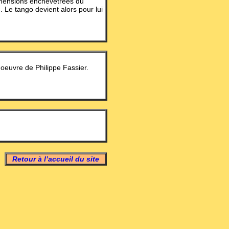
 dimensions enchevêtrées du
 Le tango devient alors pour lui
l'oeuvre de Philippe Fassier.
Retour à l’accueil du site