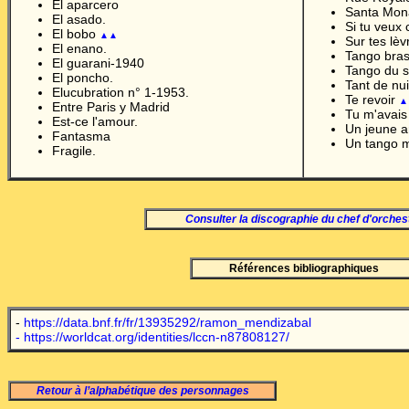
El aparcero
Santa Mon
El asado.
Si tu veux 
El bobo
▲▲
Sur tes lè
El enano.
Tango bras
El guarani-1940
Tango du s
El poncho.
Tant de nu
Elucubration n° 1-1953.
Te revoir
▲
Entre Paris y Madrid
Tu m'avais
Est-ce l'amour.
Un jeune a
Fantasma
Un tango 
Fragile.
Consulter la discographie du chef d'orches
Références bibliographiques
-
https://data.bnf.fr/fr/13935292/ramon_mendizabal
-
https://worldcat.org/identities/lccn-n87808127
/
Retour à l’alphabétique des personnages