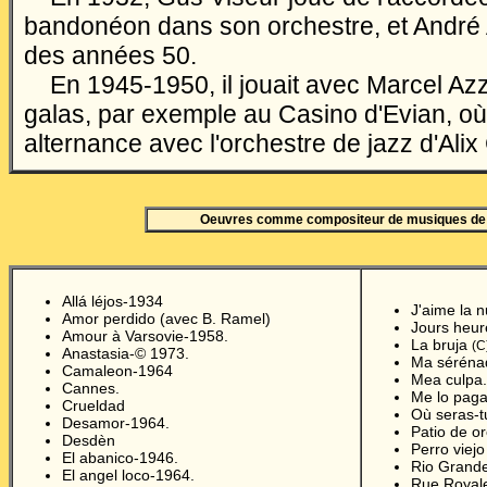
bandonéon dans son orchestre, et André 
des années 50.
En 1945-1950, il jouait avec Marcel Az
galas, par exemple au Casino d'Evian, où 
alternance avec l'orchestre de jazz d'Ali
Oeuvres comme compositeur de musiques de
Allá léjos-1934
J'aime la n
Amor perdido (avec B. Ramel)
Jours heu
Amour à Varsovie-1958.
La bruja
(C
Anastasia-© 1973.
Ma séréna
Camaleon-1964
Mea culpa.
Cannes.
Me lo paga
Crueldad
Où seras-t
Desamor-1964.
Patio de o
Desdèn
Perro viej
El abanico-1946.
Rio Grand
El angel loco-1964.
Rue Royal