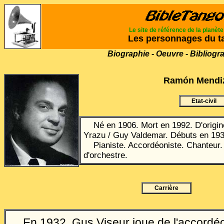
Le site de référence de la planèt
Les personnages du t
Biographie - Oeuvre - Bibliogr
Ram
ó
n Mendi
Etat-civil
Né en 1906. Mort en 1992.
D'origi
Yrazu / Guy Valdemar. Débuts en 193
Pianiste. Accordéoniste. Chanteur.
d'orchestre.
Carrière
En 1932, Gus Viseur joue de l'accordé