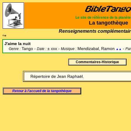
Le site de référence de la planèt
La tangothèque
Renseignements complémentair
°*
J'aime la nuit
Tango -
±
xxx -
Mendizabal, Ramon
-
Genre :
Date :
Musique :
Par
▲▲
Commentaires-Historique
Répertoire de Jean Raphaël.
Retour à l’accueil de la tangothèque