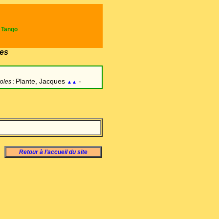
e Tango
es
Plante, Jacques
-
oles :
▲▲
Retour à l’accueil du site