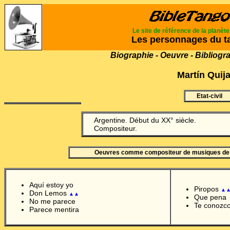
Le site de référence de la planèt
Les personnages du t
Biographie - Oeuvre - Bibliogr
Martín Quij
Etat-civil
Argentine. Début du XX° siècle.
Compositeur.
Oeuvres comme compositeur de musiques de
Aquí estoy yo
Piropos
▲
Don Lemos
▲▲
Que pena
No me parece
Te conozco
Parece mentira