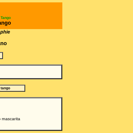
e Tango
ango
aphie
ano
 tango
▲
 mascarita