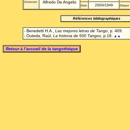
Alfredo De Angelis
Orchestre
20/04/1949
Date
Disque
Références bibliographiques
- Benedetti H.A.,
Las mejores letras de Tango
, p. 409.
- Outeda, Raúl,
La historia de 500 Tangos
, p.18.
▲▲
Retour à l’accueil de la tangothèque