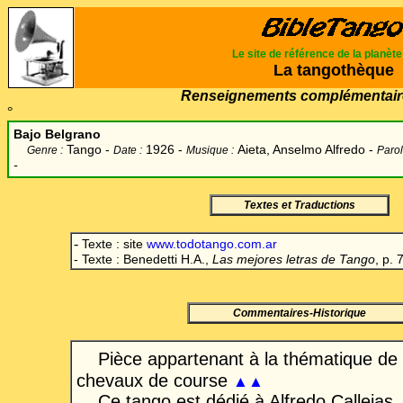
Le site de référence de la planèt
La tangothèque
Renseignements complémentair
°
Bajo Belgrano
Tango -
1926 -
Aieta, Anselmo Alfredo
-
Genre :
Date :
Musique :
Parol
-
Textes et Traductions
-
Texte : site
www.todotango.com.ar
- Texte : Benedetti H.A.,
Las mejores letras de Tango
, p. 
Commentaires-Historique
Pièce appartenant à la thématique de 
chevaux de course
▲▲
Ce tango est dédié à Alfredo Callejas,