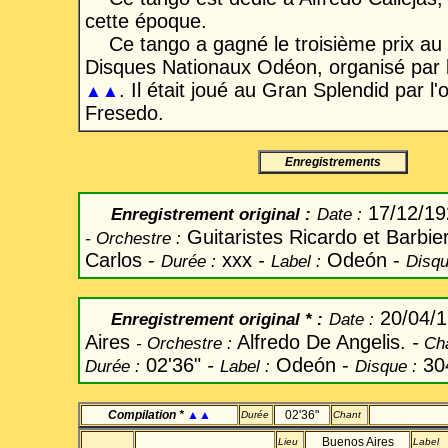
cette époque.
Ce tango a gagné le troisième prix au
Disques Nationaux Odéon, organisé par
. Il était joué au Gran Splendid par l
▲▲
Fresedo.
Enregistrements
17/12/1
Enregistrement original
:
Date
:
Guitaristes Ricardo et Barbier
-
Orchestre :
Carlos -
xxx
-
Odeón -
Durée :
Label
:
Disqu
20/04/
Enregistrement original
* :
Date
:
Aires
Alfredo De Angelis.
-
-
Orchestre :
Ch
02'36"
-
Odeón -
30
Durée :
Label
:
Disque :
Compilation *
▲▲
02'36"
Durée
Chant
Buenos Aires
Lieu
Label