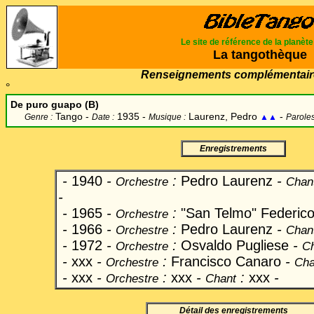
Le site de référence de la planèt
La tangothèque
Renseignements complémentair
°
De puro guapo (B)
Tango -
1935 -
Laurenz, Pedro
-
Genre :
Date :
Musique :
▲▲
Paroles
Enregistrements
-
1940
-
:
Pedro Laurenz
-
Orchestre
Chan
-
-
1965
-
:
"San Telmo" Federico
Orchestre
-
1966
-
:
Pedro Laurenz
-
Orchestre
Chan
-
1972
-
:
Osvaldo Pugliese
-
Orchestre
C
-
xxx
-
:
Francisco Canaro
-
Orchestre
Cha
-
xxx
-
:
xxx
-
:
xxx
-
Orchestre
Chant
Détail des enregistrements