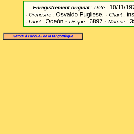
10/11/19
Enregistrement original
:
Date
:
Osvaldo Pugliese.
ins
-
Orchestre :
-
Chant
:
Odeón -
6897 -
3
-
Label
:
Disque :
Matrice :
Retour à l’accueil de la tangothèque