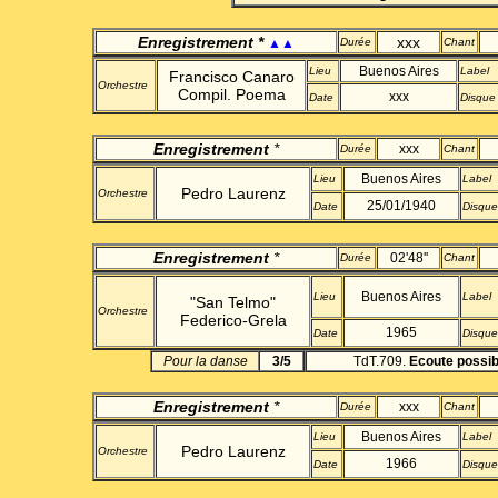
Enregistrement
*
xxx
▲▲
Durée
Chant
Buenos Aires
Lieu
Label
Francisco Canaro
Orchestre
Compil. Poema
xxx
Date
Disque
Enregistrement
*
xxx
Durée
Chant
Buenos Aires
Lieu
Label
Pedro Laurenz
Orchestre
25/01/1940
Date
Disque
Enregistrement
*
02'48''
Durée
Chant
Buenos Aires
Lieu
Label
"San Telmo"
Orchestre
Federico-Grela
1965
Date
Disque
Pour la danse
3/5
TdT.709.
Ecoute possib
Enregistrement
*
xxx
Durée
Chant
Buenos Aires
Lieu
Label
Pedro Laurenz
Orchestre
1966
Date
Disque