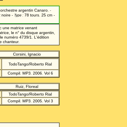
orchestre argentin Canaro.
-
noire -
78 tours. 25 cm -
:
Type :
c une matrice venant
rice, le n° du disque argentin,
 le numéro 4739/1. L'édition
e chanteur.
Corsini, Ignacio
TodoTango/Roberto Rial
Compil. MP3. 2006. Vol 6
Ruiz, Floreal
TodoTango/Roberto Rial
Compil. MP3. 2005. Vol 3