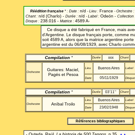
n/d
France
Réédition française
* :
Date
:
-
Lieu :
-
Orchestre :
n/d (Charlo) -
n/d
Odeón -
Chant
:
Durée :
-
Label
:
Collection 
238.016 -
4589 A-
Disque :
Matrice :
Ce disque a été fabriqué en France, mais ave
d'Argentine. Le disque français porte, comme mat
soit 4589 A, alors que la matrice argentine porte
argentine est du 06/08/1929, avec Charlo comm
Compilation
*
xxx
Durée
Chant
Buenos Aires
Lieu
Label
Guitares: Maciel,
Orchestre
Pagés et Pesoa
05/11/1929
Date
Disque
Compilation
*
03’11’’
Durée
Chant
Buenos Aires
Lieu
Label
Aníbal Troilo
Orchestre
23/02/1948
Date
Disque
Références bibliographiques
- Outeda, Raúl,
La historia de 500 Tangos
, p.35.
▲▲