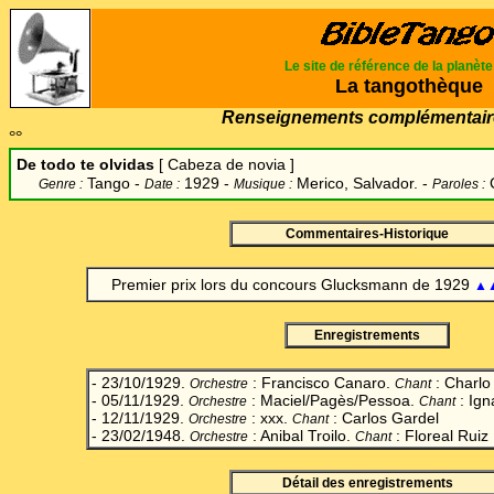
Le site de référence de la planèt
La tangothèque
Renseignements complémentair
°°
De todo te olvidas
[ Cabeza de novia
]
Tango -
1929 -
Merico, Salvador
. -
Genre :
Date :
Musique :
Paroles :
Commentaires-Historique
Premier prix lors du concours Glucksmann de 1929
▲
Enregistrements
- 23/10/1929.
: Francisco Canaro.
: Charlo
Orchestre
Chant
- 05/11/1929.
: Maciel/Pagès/Pessoa.
: Ign
Orchestre
Chant
- 12/11/1929.
: xxx.
: Carlos Gardel
Orchestre
Chant
- 23/02/1948.
: Anibal Troilo.
: Floreal Ruiz
Orchestre
Chant
Détail des enregistrements