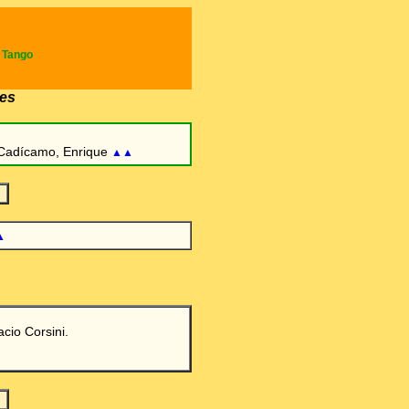
e Tango
es
Cadícamo, Enrique
▲▲
▲
acio Corsini.