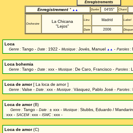
Enregistrements
Enregistrement
*
04'05''
Durée
Chant
▲▲
Madrid
Lieu
Label
La Chicana
Orchestre
"Lejos"
2006
Date
Disque
Loca
Tango -
1922 -
Jovés, Manuel
-
Genre :
Date :
Musique :
Paroles :
▲▲
Loca bohemia
Tango -
xxx -
De Caro, Francisco
-
L
Genre :
Date :
Musique :
Paroles :
L
oca de amor
[
La loca de amor
]
Valse -
xxx -
Vásquez, Pablo José
-
Genre :
Date :
Musique :
Paroles :
Loca de amor
(B)
Tango -
±
xxx -
Stubbs, Eduardo / Mandarino
Genre :
Date :
Musique :
xxx -
xxx -
xxx -
:
SACEM :
ISWC :
Loca de amor
(C)