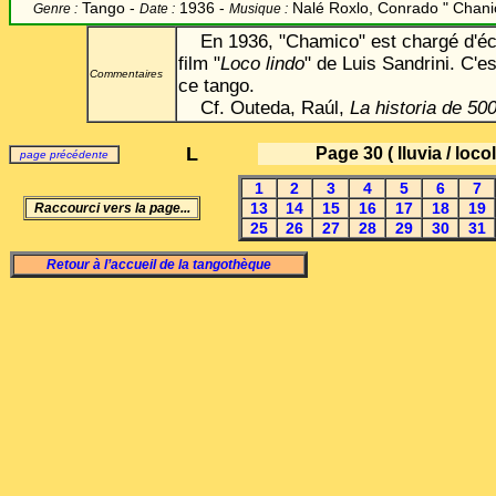
Tango -
1936 -
Nalé Roxlo, Conrado " Chan
Genre :
Date :
Musique :
En 1936, "Chamico" est chargé d'écr
film "
Loco lindo
" de Luis Sandrini. C'e
Commentaires
ce tango.
Cf. Outeda, Raúl,
La historia de 50
L
Page 30
( lluvia / loco
page précédente
1
2
3
4
5
6
7
13
14
15
16
17
18
19
Raccourci vers la page...
25
26
27
28
29
30
31
Retour à l’accueil de la tangothèque