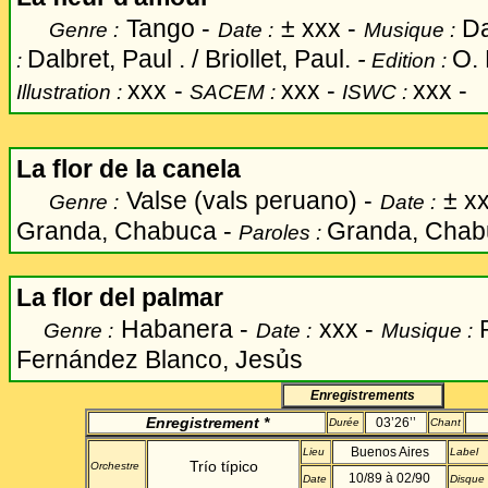
Tango -
±
xxx -
Dal
Genre :
Date :
Musique :
Dalbret, Paul . / Briollet, Paul.
-
O. 
:
Edition :
xxx
-
xxx -
xxx -
Illustration :
SACEM :
ISWC :
La flor de la canela
Valse (vals peruano) -
±
xx
Genre :
Date :
Granda, Chabuca -
Granda, Cha
Paroles :
La flor del palmar
Habanera -
xxx -
Genre :
Date :
Musique :
Fernández Blanco, Jesủs
Enregistrements
Enregistrement *
03’26’’
Durée
Chant
Buenos Aires
Lieu
Label
Trío típico
Orchestre
10/89 à 02/90
Date
Disque