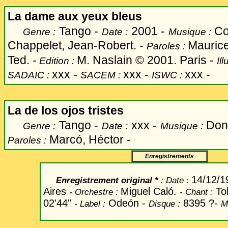
La dame aux yeux bleus
Tango -
2001 -
Com
Genre :
Date :
Musique :
Chappelet, Jean-Robert. -
Maurice
Paroles :
Ted.
-
M. Naslain © 2001. Paris -
Edition :
Ill
xxx -
xxx -
xxx -
SADAIC :
SACEM :
ISWC :
La de los ojos tristes
Tango -
xxx -
Don
Genre :
Date :
Musique :
Marcó, Héctor
-
Paroles :
Enregistrements
14/12/
Enregistrement original *
: Date
:
Aires
Miguel Caló.
Tol
-
Orchestre
:
- Chant
:
02'44''
Odeón -
8395 ?-
-
Label
:
Disque :
M