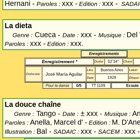
Hernani -
xxx
-
xxx -
Paroles :
Edition :
SADAI
La dieta
Cueca -
xxx -
Del 
Genre :
Date :
Musique :
xxx
-
xxx.
Paroles :
Edition :
Enregistrements
Enregistrement *
02’34’’
Durée
Chant
Buenos Aires
Lieu
Label
José María Aguilar
Orchestre
1928
Date
Disque
Pour la danse
0/5
TT 1109
Ecoute 
La douce chaîne
Tango -
±
xxx -
An
Genre :
Date :
Musique :
Anella, Marcel d'
-
M. D'Anel
Paroles :
Edition :
Bal
-
xxx -
xxx 
Illustration :
SADAIC :
SACEM :