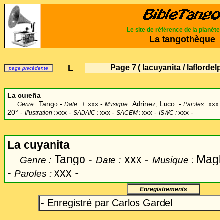
Le site de référence de la planèt
La tangothèque
L
Page 7
( lacuyanita / laflordel
page précédente
La cureña
Tango -
±
xxx -
Adrinez, Luco. -
xxx
Genre :
Date :
Musique :
Paroles :
20° -
xxx
-
xxx -
xxx -
xxx -
Illustration :
SADAIC :
SACEM :
ISWC :
La cuyanita
Tango -
xxx -
Magl
Genre :
Date :
Musique :
-
xxx
-
Paroles :
Enregistrements
- Enregistré par Carlos Gardel