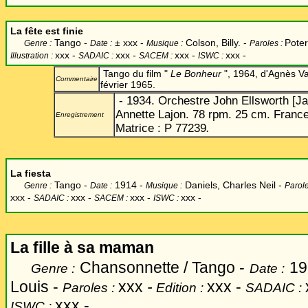
La fête est finie
Tango -
±
xxx -
Colson, Billy. -
Poter
Genre :
Date :
Musique :
Paroles :
xxx
-
xxx -
xxx -
xxx -
Illustration :
SADAIC :
SACEM :
ISWC :
Tango du film "
Le Bonheur
", 1964, d'Agnès Va
Commentaire
février 1965.
- 1934. Orchestre John Ellsworth [J
Annette Lajon. 78 rpm. 25 cm. France
Enregistrement
Matrice : P 77239
.
La fiesta
Tango -
1914 -
Daniels, Charles Neil -
Genre :
Date :
Musique :
Parole
xxx
-
xxx -
xxx -
xxx -
SADAIC :
SACEM :
ISWC :
La fille à sa maman
Chansonnette / Tango -
19
Genre :
Date :
Louis -
xxx
-
xxx -
Paroles :
Edition :
SADAIC :
xxx -
ISWC :