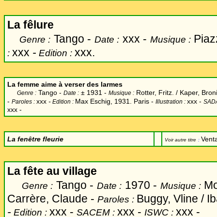
La fêlure
Tango -
xxx -
Piaz
Genre :
Date :
Musique :
xxx
-
xxx.
:
Edition :
La femme aime à verser des larmes
Tango -
±
1931 -
Rotter, Fritz. / Kaper, Bron
Genre :
Date :
Musique :
-
xxx
-
Max Eschig, 1931. Paris -
xxx
-
Paroles :
Edition :
Illustration :
SADA
xxx -
La fenêtre fleurie
Venta
Voir autre titre
:
La fête au village
Tango -
1970 -
Mon
Genre :
Date :
Musique :
Carrère, Claude -
Buggy, Vline / 
Paroles :
-
xxx -
xxx -
xxx -
Edition :
SACEM :
ISWC :