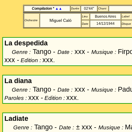
Compilation *
▲▲
02'44''
Durée
Chant
Buenos Aires
Lieu
Label
Miguel Caló
Orchestre
14/12/1944
Date
Disque
La despedida
Tango -
xxx -
Firp
Genre :
Date :
Musique :
xxx
-
xxx.
Edition :
La diana
Tango -
xxx -
Padu
Genre :
Date :
Musique :
xxx
-
xxx.
Paroles :
Edition :
Ladiate
Tango -
±
xxx -
Ma
Genre :
Date :
Musique :