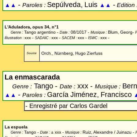
-
Sepúlveda, Luis
-
▲▲
Paroles :
▲▲
Edition 
L'Aduladora
, opus 34, n°1
Tango argentino -
08/1017 -
Blum, Georg-
Genre :
Date :
Musique :
P
xxx
-
xxx -
xxx -
xxx -
Illustration :
SADAIC :
SACEM :
ISWC :
Orch., Nürnberg, Hugo Zierfuss
Source
L
a enmascarada
Tango -
xxx -
Bern
Genre :
Date :
Musique :
-
Garcí
a Jiménez, Francisco
▲▲
Paroles :
- Enregistré par Carlos Gardel
La espuela
Tango -
±
xxx -
Ruiz, Alexandre / Juinazu -
Genre :
Date :
Musique :