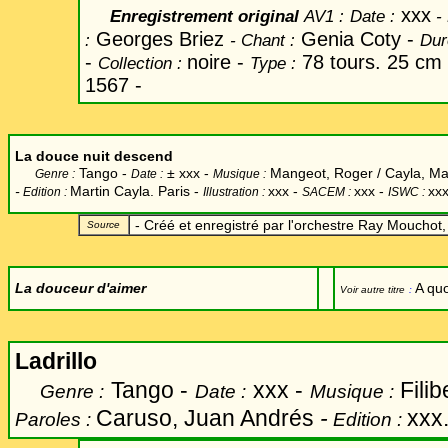
xxx
Enregistrement original
AV1 :
Date
:
-
Georges Briez
Genia Coty -
:
-
Chant
:
Dur
-
noire -
78 tours. 25 cm
Collection :
Type :
1567 -
La douce nuit descend
Tango -
±
xxx -
Mangeot, Roger / Cayla, Mar
Genre :
Date :
Musique :
-
Martin Cayla. Paris -
xxx
-
xxx -
xxx
Edition :
Illustration :
SACEM :
ISWC :
- Créé et enregistré par l'orchestre Ray Mouchot,
Source
La douceur d'aimer
A qu
Voir autre titre
:
Ladrillo
Tango -
xxx -
Fili
Genre :
Date :
Musique :
Caruso, Juan Andrés
-
xxx
Paroles :
Edition :