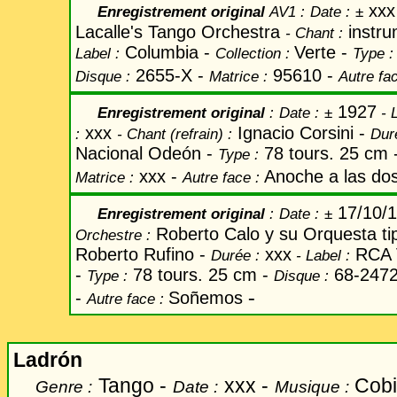
xxx
Enregistrement original
AV1 :
Date
:
±
Lacalle's Tango Orchestra
instru
-
Chant
:
Columbia -
Verte -
Label
:
Collection :
Type :
2655-X -
95610 -
Disque :
Matrice :
Autre fa
1927
Enregistrement original
:
Date
:
±
-
L
xxx
Ignacio Corsini -
:
-
Chant
(refrain) :
Dur
Nacional Odeón -
78 tours. 25 cm 
Type :
xxx -
Anoche a las do
Matrice :
Autre face :
17/10/
Enregistrement original
:
Date
:
±
Roberto Calo y su Orquesta ti
Orchestre :
Roberto Rufino -
xxx
RCA V
Durée :
-
Label
:
-
78 tours. 25 cm -
68-2472
Type :
Disque :
-
-
Soñemos
Autre face :
Ladr
ó
n
Tango -
xxx -
Cob
Genre :
Date :
Musique :