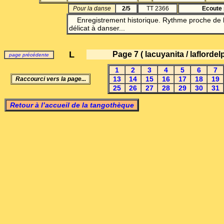
Pour la danse
2/5
TT 2366
Ecoute 
Enregistrement historique. Rythme proche de la
délicat à danser...
L
Page 7
( lacuyanita / laflordel
page précédente
1
2
3
4
5
6
7
13
14
15
16
17
18
19
Raccourci vers la page...
25
26
27
28
29
30
31
Retour à l’accueil de la tangothèque