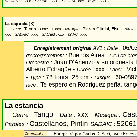
xxx
-
xxx -
xxx -
xxx -
Illustration :
SADAIC :
SACEM :
ISWC :
La espuela
(B)
Tango -
±
xxx -
Pigran Güdini, Elsa -
Genre :
Date :
Musique :
Paroles
xxx
-
xxx -
xxx -
xxx -
SADAIC :
SACEM :
ISWC :
06/0
Enregistrement original
AV1 :
Date
:
Buenos Aires
d'enregistrement :
-
Lieu de pre
Juan D'Arienzo y su orquesta 
Orchestre :
Alberto Echagüe -
xxx
Vict
Durée :
-
Label
:
-
78 tours. 25 cm -
60-0897
Type :
Disque :
Te espero en Rodriguez peña, tang
face :
La estancia
Tango -
xxx -
Cast
Genre :
Date :
Musique :
Castellanos, Pintín
52061
Paroles :
SADAIC :
Enregistré par Carlos Di Sarli, avec Ernest
Commentaire