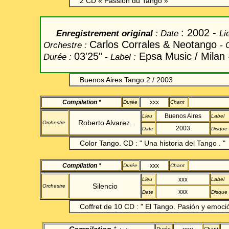
2 CD « Passion du Tango »
: 2002 -
Enregistrement original
: Date
Li
Carlos
Corrales
&
Neotango
Orchestre :
- 
03'25"
Epsa
Music / Milan
Durée
:
- Label
:
Buenos Aires Tango.2 / 2003
Compilation *
xxx
Durée
Chant
Buenos Aires
Lieu
Label
Roberto Alvarez.
Orchestre
2003
Date
Disque
Color
Tango.
CD : "
Una
historia
del Tango
. "
Compilation *
xxx
Durée
Chant
xxx
Lieu
Label
Silencio
Orchestre
xxx
Date
Disque
Coffret de 10 CD : " El Tango. Pasión y emoció
Durée
Chant