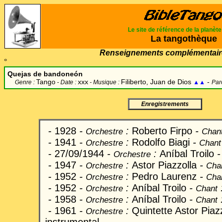
Le site de référence de la planèt
La tangothèque
Renseignements complémentair
°
Quejas de bandoneón
Tango
xxx
Filiberto, Juan de Dios
-
Genre :
- Date :
- Musique :
▲▲
Par
Enregistrements
-
1928
-
:
Roberto Firpo
-
Orchestre
Chan
-
1941
-
:
Rodolfo Biagi
-
Orchestre
Chant
-
27/09/1944
-
:
Aníbal Troilo
Orchestre
-
1947
-
:
Astor Piazzolla
-
Orchestre
Cha
-
1952
-
:
Pedro Laurenz
-
Orchestre
Cha
-
1952
-
:
Aníbal Troilo
-
Orchestre
Chant
-
1958
-
:
Aníbal Troilo
-
Orchestre
Chant
-
1961
-
:
Quintette
Astor
Piaz
Orchestre