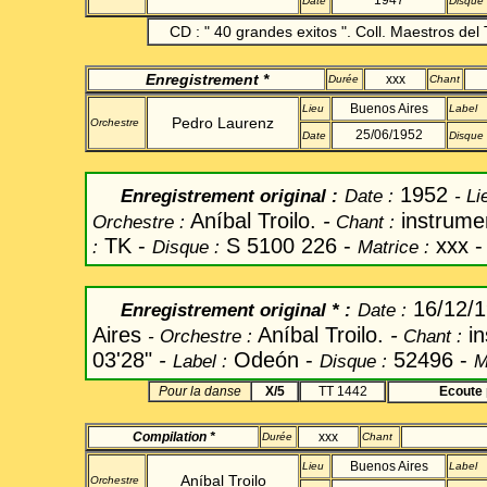
1947
Date
Disque
CD : "
40 grandes
exitos
". Coll.
Maestros
del
Enregistrement
*
xxx
Durée
Chant
Buenos Aires
Lieu
Label
Pedro Laurenz
Orchestre
25/06/1952
Date
Disque
1952
Enregistrement original
:
Date
:
-
Li
Aníbal
Troilo.
-
instrume
Orchestre :
Chant
:
TK -
S 5100 226
-
xxx -
:
Disque :
Matrice :
16/12/
Enregistrement original
* :
Date
:
Aires
Aníbal
Troilo.
-
in
-
Orchestre :
Chant
:
03'28"
-
Odeón -
52496 -
Label
:
Disque :
M
Pour la danse
X/5
TT 1442
Ecoute 
Compilation *
xxx
Durée
Chant
Buenos Aires
Lieu
Label
Aníbal
Troilo
Orchestre