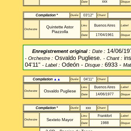
xxx
Date
Disque
Compilation *
03'12"
Durée
Chant
Buenos Aires
Lieu
Label
Quintette
Astor
Orchestre
Piazzolla
17/04/1961
Date
Disque
14/06/1
Enregistrement original
:
Date
:
Osvaldo Pugliese.
ins
-
Orchestre :
-
Chant
:
04'11"
Odeón -
6933 -
-
Label
:
Disque :
Mat
Compilation
▲▲
04'11"
Durée
Chant
Buenos Aires
Lieu
Label
Osvaldo Pugliese
Orchestre
14/06/1977
Date
Disque
Compilation *
xxx
Durée
Chant
Frankfort
Lieu
Label
Sexteto
Mayor
Orchestre
1988
Date
Disque