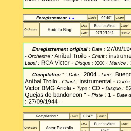
Enregistrement
02'49''
▲▲
Durée
Chant
Buenos Aires
Lieu
Label
Rodolfo Biagi
Orchestre
07/10/1941
Date
Disque
27/09/19
Enregistrement original
:
Date
:
Aníbal Troilo
instrume
-
Orchestre
:
-
Chant
:
RCA Victor
-
xxx
-
Label
:
Disque
:
Matrice
:
2004
Bueno
Compilation
* :
Date
:
-
Lieu :
Aníbal Troilo
instrumental -
-
Chant
:
Durée 
Victor BMG Ariola -
CD -
82
Type :
Disque :
Quejas de bandoneon " -
: 1 -
Piste
Date d
: 27/09/1944 -
Compilation *
02'47"
Durée
Chant
Buenos Aires
Lieu
Label
Astor
Piazzolla
.
Orchestre