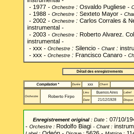
instrumental
-
-
1977
-
:
Osvaldo Pugliese
-
Orchestre
C
-
1988
-
:
Sexteto Mayor
-
Orchestre
Cha
-
2002
-
:
Carlos Corrales & N
Orchestre
instrumental
-
-
2003
-
:
Roberto Alvarez. Co
Orchestre
instrumental
-
-
xxx
-
:
Silencio
-
:
instr
Orchestre
Chant
-
xxx
-
:
Francisco Canaro
-
Orchestre
Ch
Détail des enregistrements
Compilation *
xxx
Durée
Chant
Buenos Aires
Lieu
Label
Roberto
Firpo
Orchestre
21/12/1928
Date
Disque
: 07/10/19
Enregistrement original
: Date
-
Rodolfo Biagi
instrum
Orchestre
:
- Chant
:
Odeón -
5626 -
114
Label
:
Disque :
Matrice :