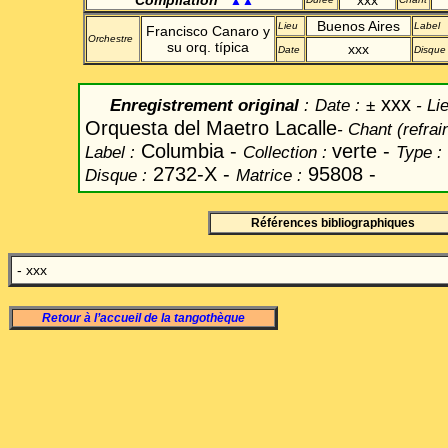
Compilation
*
xxx
▲▲
Buenos Aires
Lieu
Label
Francisco Canaro y
Orchestre
su orq. típica
xxx
Date
Disque
xxx
Enregistrement original
:
Date
:
±
-
Lie
Orquesta del Maetro Lacalle
-
Chant
(refrain
Columbia -
verte -
Label
:
Collection :
Type :
2732-X -
95808 -
Disque :
Matrice :
Références bibliographiques
- xxx
Retour à l’accueil de la tangothèque