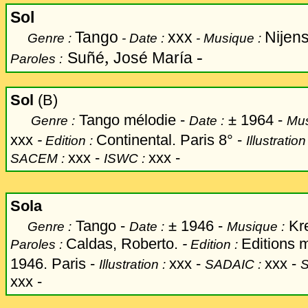
Sol
Tango
xxx
Nijen
Genre
:
-
Date
:
-
Musique
:
,
-
Suñé
José María
Paroles
:
Sol
(B)
Tango mélodie -
±
1964 -
Genre :
Date :
Mus
xxx
-
Continental. Paris 8° -
Edition :
Illustration
xxx -
xxx -
SACEM :
ISWC :
Sola
Tango -
±
1946 -
Kre
Genre :
Date :
Musique :
Caldas, Roberto.
-
Editions 
Paroles :
Edition :
1946. Paris -
xxx
-
xxx -
Illustration :
SADAIC :
xxx -