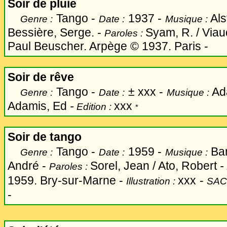
Soir de pluie
Tango -
1937 -
Als
Genre :
Date :
Musique :
Bessière, Serge. -
Syam, R. / Viau
Paroles :
Paul Beuscher. Arpège © 1937. Paris -
Soir de rêve
Tango -
±
xxx -
Ad
Genre :
Date :
Musique :
Adamis, Ed
-
xxx
Edition :
*
Soir de tango
Tango -
1959 -
Bar
Genre :
Date :
Musique :
André -
Sorel, Jean / Ato, Robert
-
Paroles :
1959. Bry-sur-Marne -
xxx
-
Illustration :
SAC
-