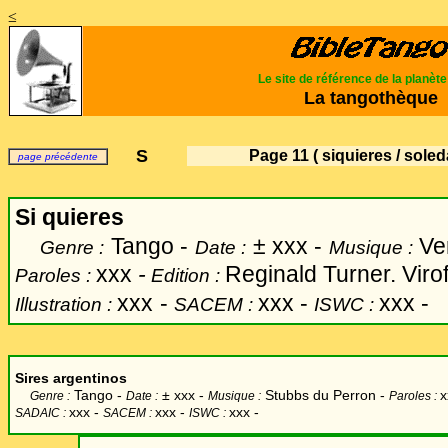
≤
Le site de référence de la planèt
La tangothèque
S
Page 11
( siquieres / soled
page précédente
Si quieres
Tango -
±
xxx -
Ver
Genre :
Date :
Musique :
xxx
-
Reginald Turner. Virof
Paroles :
Edition :
xxx
-
xxx -
xxx -
Illustration :
SACEM :
ISWC :
Sires argentinos
Tango -
±
xxx -
Stubbs du Perron -
x
Genre :
Date :
Musique :
Paroles :
xxx -
xxx -
xxx -
SADAIC :
SACEM :
ISWC :