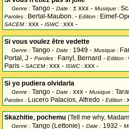
Tango -
±
xxx -
Sca
Genre :
Date :
Musique :
Bertal-Maubon.
-
Eimef-Opé
Paroles :
Edition :
xxx -
xxx -
SACEM :
ISWC :
Si vous voulez être vedette
Tango -
1949 -
Fan
Genre :
Date :
Musique :
Portal, J -
Fanyl, Bernard
-
Paroles :
Edition :
Paris -
xxx -
xxx -
SACEM :
ISWC :
Si yo pudiera olvidarla
Tango -
xxx -
Taran
Genre :
Date :
Musique :
Lucero Palacios, Alfredo
-
Paroles :
Edition :
Skazhitie, pochemu
(Tell me why, Mada
Tango (Lettonie) -
1932 -
Genre :
Date :
M