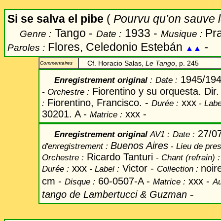
Si se salva el pibe
(
Pourvu qu’on sauve 
Tango -
1933 -
Pra
Genre :
Date :
Musique :
Flores, Celedonio Estebán
-
Paroles :
▲▲
Cf. Horacio Salas,
Le Tango
, p. 245
Commentaires
1945/19
Enregistrement original
:
Date
:
Fiorentino y su orquesta. Dir.
-
Orchestre :
Fiorentino, Francisco.
-
xxx
:
Durée :
-
Labe
30201. A -
xxx -
Matrice :
27/0
Enregistrement original
AV1 :
Date
:
Buenos Aires
d'enregistrement :
- Lieu de pre
Ricardo Tanturi
Orchestre :
-
Chant
(refrain) :
xxx
Victor -
noir
Durée :
-
Label
:
Collection :
cm -
60-0507-A -
xxx -
Disque :
Matrice :
Au
-
tango de Lambertucci & Guzman