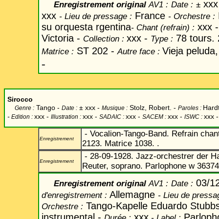
xxx
Enregistrement original
AV1 :
Date
:
±
xxx
France
-
Lieu de pressage :
-
Orchestre :
su orquesta rgentina
xxx 
-
Chant
(refrain) :
Victoria -
xxx -
78 tours.
Collection :
Type :
ST 202 -
Vieja peluda
Matrice :
Autre face :
-
Sirocco
Tango -
±
xxx -
Stolz, Robert. -
Hard
Genre :
Date :
Musique :
Paroles :
-
xxx -
xxx
-
xxx -
xxx -
xxx -
Edition :
Illustration :
SADAIC :
SACEM :
ISWC :
- Vocalion-Tango-Band. Refrain chant
Enregistrement
2123. Matrice 1038. .
- 28-09-1928. Jazz-orchestrer der H
Enregistrement
Reuter, soprano. Parlophone w 36374
03/1
Enregistrement original
AV1 :
Date
:
Allemagne
d'enregistrement :
-
Lieu de pressa
Tango-Kapelle
Eduardo Stubb
Orchestre :
instrumental -
xxx
Parloph
Durée :
-
Label
: