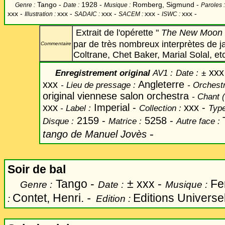
Tango -
1928 -
Romberg, Sigmund -
Genre :
Date :
Musique :
Paroles 
xxx -
xxx
-
xxx -
xxx -
xxx -
Illustration :
SADAIC :
SACEM :
ISWC :
Extrait de l'opérette "
The New Moon
par de très nombreux interprètes de j
Commentaire
Coltrane, Chet Baker, Marial Solal, etc
xxx
Enregistrement original
AV1 :
Date
:
±
xxx
Angleterre
-
Lieu de pressage :
-
Orchestr
original viennese salon orchestra
-
Chant
(
xxx
Imperial -
xxx -
-
Label
:
Collection :
Type
2159 -
5258 -
Disque :
Matrice :
Autre face :
-
tango de Manuel Jovès
Soir de bal
Tango -
±
xxx -
Fer
Genre :
Date :
Musique :
Contet, Henri.
-
Editions Universel
:
Edition :