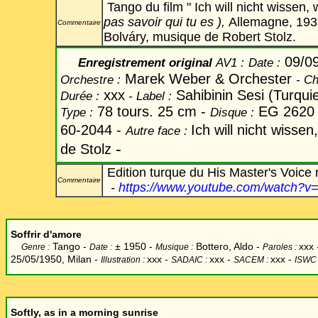
Tango du film " Ich will nicht wissen, 
pas savoir qui tu es ),
Allemagne, 193
Commentaire
Bolváry, musique de Robert Stolz.
09/0
Enregistrement original
AV1 :
Date
:
Marek Weber & Orchester
Orchestre :
-
Ch
xxx
Sahibinin Sesi (Turqui
Durée :
-
Label
:
78 tours. 25 cm -
EG 2620
Type :
Disque :
60-2044 -
Ich will nicht wissen
Autre face :
-
de Stolz
Edition turque du His Master's Voic
Commentaire
-
https://www.youtube.com/watch?
Soffrir d'amore
Tango -
±
1950 -
Bottero, Aldo -
xxx
Genre :
Date :
Musique :
Paroles :
25/05/1950, Milan -
xxx
-
xxx -
xxx -
Illustration :
SADAIC :
SACEM :
ISWC
Softly, as in a morning sunrise