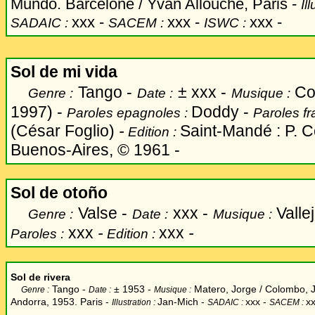
Mundo. Barcelone / Yvan Allouche, Paris -
Il
xxx -
xxx -
xxx -
SADAIC :
SACEM :
ISWC :
Sol de mi vida
Tango -
±
xxx -
Cor
Genre :
Date :
Musique :
1997) -
Doddy -
Paroles epagnoles :
Paroles fr
(César Foglio)
-
Saint-Mandé : P. Co
Edition :
Buenos-Aires, © 1961 -
Sol de oto
ñ
o
Valse -
xxx -
Valle
Genre :
Date :
Musique :
xxx
-
xxx
-
Paroles :
Edition :
Sol de rivera
Tango -
±
1953 -
Matero, Jorge / Colombo, 
Genre :
Date :
Musique :
Andorra, 1953. Paris -
Jan-Mich
-
xxx -
x
Illustration :
SADAIC :
SACEM :