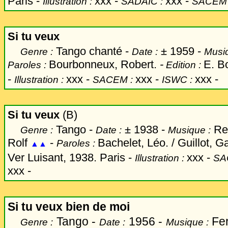
Paris -
xxx
-
xxx -
Illustration :
SADAIC :
SACEM
Si tu veux
Tango chanté -
±
1959 -
Genre :
Date :
Musiq
Bourbonneux, Robert.
-
E. B
Paroles :
Edition :
-
xxx
-
xxx -
xxx -
Illustration :
SACEM :
ISWC :
Si tu veux
(B)
Tango -
±
1938 -
Rei
Genre :
Date :
Musique :
Rolf
-
Bachelet, Léo. / Guillot, G
Paroles :
▲▲
Ver Luisant, 1938. Paris -
xxx
-
Illustration :
SA
xxx -
Si tu veux bien de moi
Tango -
1956 -
Fer
Genre :
Date :
Musique :