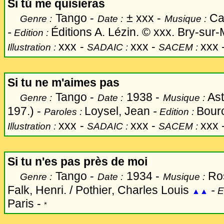
Si tú me quisieras
Tango -
±
xxx -
Ca
Genre :
Date :
Musique :
-
Éditions A. Lézin. © xxx. Bry-sur-
Edition :
xxx
-
xxx -
xxx 
Illustration :
SADAIC :
SACEM :
Si tu ne m'aimes pas
Tango -
1938 -
Ast
Genre :
Date :
Musique :
197.) -
Loysel, Jean
-
Bourc
Paroles :
Edition :
xxx
-
xxx -
xxx 
Illustration :
SADAIC :
SACEM :
Si tu n'es pas près de moi
Tango -
1934 -
Ros
Genre :
Date :
Musique :
Falk, Henri. / Pothier, Charles Louis
-
E
▲▲
Paris -
*