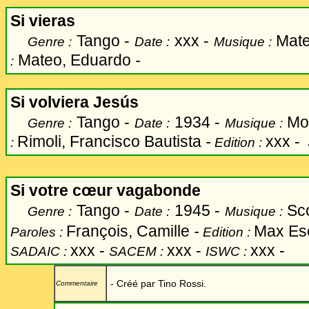
Si vieras
Tango -
xxx -
Mate
Genre :
Date :
Musique :
Mateo, Eduardo
-
:
Si volviera Jesús
Tango -
1934 -
Mor
Genre :
Date :
Musique :
Rimoli, Francisco Bautista
-
xxx -
:
Edition :
Si votre cœur vagabonde
Tango -
1945 -
Sco
Genre :
Date :
Musique :
François, Camille
-
Max Esc
Paroles :
Edition :
xxx -
xxx -
xxx -
SADAIC :
SACEM :
ISWC :
- Créé
par Tino Rossi.
Commentaire