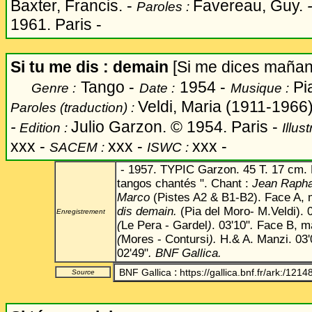
Baxter, Francis. -
Favereau, Guy.
Paroles :
1961. Paris -
Si tu me dis : demain
[Si me dices mañan
Tango -
1954 -
Pi
Genre :
Date :
Musique :
Veldi, Maria (1911-1966)
Paroles (traduction) :
-
Julio Garzon. © 1954. Paris -
Edition :
Illus
xxx -
xxx -
xxx -
SACEM :
ISWC :
- 1957. TYPIC Garzon. 45 T. 17 cm. EP
tangos chantés ". Chant :
Jean Rapha
Marco
(Pistes A2 & B1-B2). Face A, 
dis demain.
(Pia del Moro- M.Veldi). 
Enregistrement
(
Le Pera - Gardel
)
. 03'10"
.
Face B, ma
(
Mores - Contursi
).
H.& A. Manzi. 03'
02'49"
. BNF Gallica.
:
BNF Gallica
https://gallica.bnf.fr/ark:/12
Source