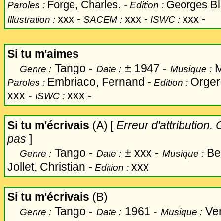
Forge, Charles.
-
Georges Bla
Paroles :
Edition :
xxx
-
xxx -
xxx -
Illustration :
SACEM :
ISWC :
Si tu m'aimes
Tango -
±
1947 -
M
Genre :
Date :
Musique :
Embriaco, Fernand
-
Orgere
Paroles :
Edition :
xxx -
xxx -
ISWC :
Si tu m'écrivais
(A) [
Erreur d'attribution.
pas
]
Tango -
±
xxx -
Ber
Genre :
Date :
Musique :
Jollet, Christian
-
xxx
Edition :
Si tu m'écrivais
(B)
Tango -
1961 -
Ver
Genre :
Date :
Musique :