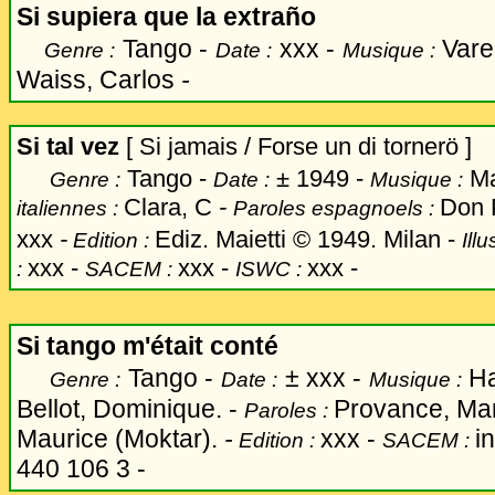
Si supiera que la extra
ñ
o
Tango -
xxx -
Vare
Genre :
Date :
Musique :
Waiss, Carlos
-
Si tal vez
[ Si jamais / Forse un di tornerö ]
Tango -
±
1949 -
Mai
Genre :
Date :
Musique :
Clara, C
-
Don 
italiennes :
Paroles espagnoels :
xxx
-
Ediz. Maietti © 1949. Milan -
Edition :
Illu
xxx -
xxx -
xxx -
:
SACEM :
ISWC :
Si tango m'était conté
Tango -
±
xxx -
Ha
Genre :
Date :
Musique :
Bellot, Dominique. -
Provance, Mar
Paroles :
Maurice (Moktar).
-
xxx -
in
Edition :
SACEM :
440 106 3 -