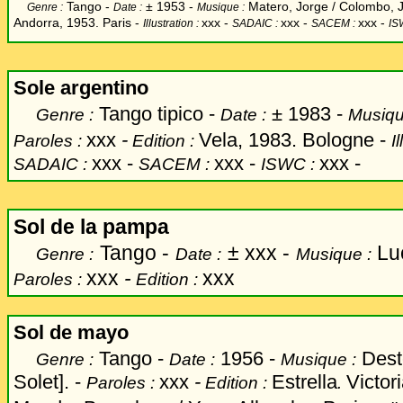
Tango -
±
1953 -
Matero, Jorge / Colombo, 
Genre :
Date :
Musique :
Andorra, 1953. Paris -
xxx
-
xxx -
xxx -
Illustration :
SADAIC :
SACEM :
IS
Sole argentino
Tango tipico -
±
1983 -
Genre :
Date :
Musiqu
xxx
-
Vela, 1983. Bologne -
Paroles :
Edition :
I
xxx -
xxx -
xxx -
SADAIC :
SACEM :
ISWC :
Sol de la pampa
Tango -
±
xxx -
Lu
Genre :
Date :
Musique :
xxx
-
xxx
Paroles :
Edition :
Sol de mayo
Tango -
1956 -
Dest
Genre :
Date :
Musique :
Solet]. -
xxx
-
Estrella
Victor
Paroles :
Edition :
.