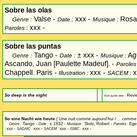
Sobre las olas
Valse -
xxx -
Rosas
Genre :
Date :
Musique :
xxx
-
Paroles :
Sobre las puntas
Tango -
±
xxx -
Agu
Genre :
Date :
Musique :
Ascando, Juan [Paulette Madeuf]. -
Paroles
Chappell. Paris -
xxx
-
x
Illustration :
SACEM :
So deep is the night
Revi
Voir autre titre
:
So eine Nacht wie heute
( Une nuit comme aujourd'hui / ... comme c
Tango -
±
1932 -
Stolz, Robert -
Ege
Genre :
Date :
Musique :
Paroles :
xxx
-
xxx -
xxx -
xxx -
:
SADAIC :
SACEM :
ISWC :