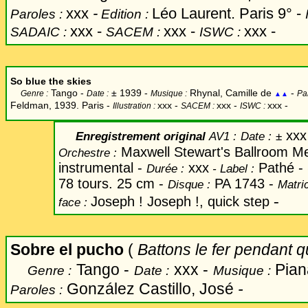
xxx
-
Léo Laurent. Paris 9° -
Paroles :
Edition :
xxx -
xxx -
xxx -
SADAIC :
SACEM :
ISWC :
So blue the skies
Tango -
±
1939 -
Rhynal, Camille de
-
Genre :
Date :
Musique :
Pa
▲▲
Feldman, 1939. Paris -
xxx
-
xxx -
xxx -
Illustration :
SACEM :
ISWC :
xxx
Enregistrement original
AV1 :
Date
:
±
Maxwell Stewart's Ballroom M
Orchestre :
instrumental -
xxx
Pathé -
Durée :
-
Label
:
78 tours. 25 cm -
PA 1743 -
Disque :
Matric
-
Joseph ! Joseph !, quick step
face :
Sobre el pucho
(
Battons le fer pendant q
Tango -
xxx -
Pian
Genre :
Date :
Musique :
González Castillo, José
-
Paroles :