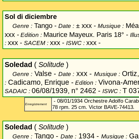
Sol di diciembre
Tango -
±
xxx -
Méan
Genre :
Date :
Musique :
xxx
-
Maurice Mayeux. Paris 18° -
Edition :
Ill
xxx -
xxx -
xxx -
:
SACEM :
ISWC :
Soledad
(
Solitude
)
Valse -
xxx -
Ortiz
Genre :
Date :
Musique :
Cadicamo, Enrique
-
Vivona-Ameri
:
Edition :
06/08/1939, n° 2462 -
T 03
SADAIC :
ISWC :
- 08/01/1934 Orchestre Adolfo Carabe
Enregistrement
78 rpm. 25 cm. Victor BAVE-74413
.
Soledad
(
Solitude
)
Tango -
1934 -
Ga
Genre :
Date :
Musique :