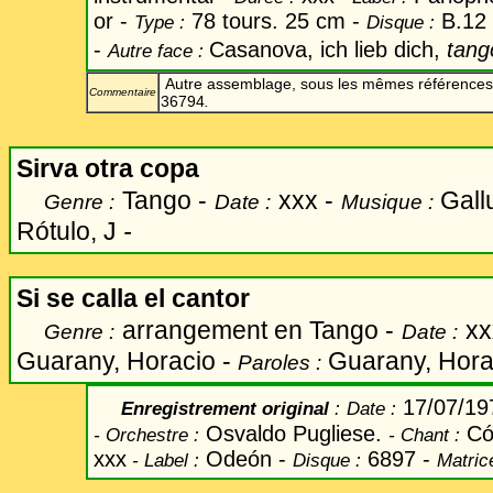
or -
78 tours. 25 cm -
B.12 
Type :
Disque :
-
Casanova, ich lieb dich,
tang
Autre face :
Autre assemblage, sous les mêmes références
Commentaire
36794
.
Sirva otra copa
Tango -
xxx -
Gall
Genre :
Date :
Musique :
Rótulo, J
-
Si se calla el cantor
arrangement en Tango -
xx
Genre :
Date :
Guarany, Horacio -
Guarany, Hor
Paroles :
17/07/1
Enregistrement original
:
Date
:
Osvaldo Pugliese.
Có
-
Orchestre :
-
Chant
:
xxx
Odeón -
6897 -
-
Label
:
Disque :
Matric