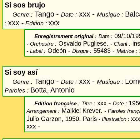
Si sos brujo
Tango -
xxx -
Balca
Genre :
Date :
Musique :
xxx
-
xxx
:
Edition :
09/10/1
Enregistrement original
:
Date
:
Osvaldo Pugliese.
ins
-
Orchestre :
-
Chant
:
Odeón -
55483 -
-
Label
:
Disque :
Matrice :
Si soy así
Tango -
xxx -
Lomu
Genre :
Date :
Musique :
Botta, Antonio
Paroles :
-
xxx
195
Edition française
:
Titre
:
Date
:
Malkiel Krever.
Arrangement :
-
Paroles
franç
Julio Garzon, 1950. Paris
xx
-
Illustration :
xxx -