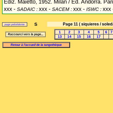
Ediz. Maietto, 1952. Milan / Ed. Andorra. Par
xxx
-
xxx -
xxx -
xxx 
SADAIC :
SACEM :
ISWC :
S
Page 11
( siquieres / soled
page précédente
1
2
3
4
5
6
7
Raccourci vers la page...
13
14
15
16
17
Retour à l’accueil de la tangothèque