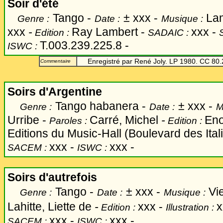
Soir d'été
Tango -
±
xxx -
Lam
Genre :
Date :
Musique :
xxx
-
Ray Lambert -
xxx -
Edition :
SADAIC :
T.003.239.225.8 -
ISWC :
Enregistré par René Joly. LP 1980. CC 80.
Commentaire
Soirs d'Argentine
Tango habanera -
±
xxx -
Genre :
Date :
M
Urribe -
Carré, Michel
-
Eno
Paroles :
Edition :
Editions du Music-Hall (Boulevard des Itali
xxx -
xxx -
SACEM :
ISWC :
Soirs d'autrefois
Tango -
±
xxx -
Vie
Genre :
Date :
Musique :
Lahitte, Liette de
-
xxx -
x
Edition :
Illustration :
xxx -
xxx -
SACEM :
ISWC :