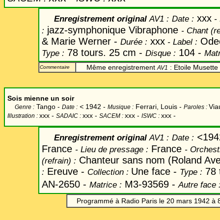
xxx
Enregistrement original
AV1 :
Date
:
-
jazz-symphonique Vibraphone
:
-
Chant
(re
& Marie Werner -
xxx
Ode
Durée :
-
Label
:
78 tours. 25 cm -
104 -
Type :
Disque :
Matr
Même enregistrement
: Etoile Musette
Commentaire
AV1
Sois mienne un soir
Tango -
<
1942 -
Ferrari, Louis -
Via
Genre :
Date :
Musique :
Paroles :
xxx
-
xxx -
xxx -
xxx -
Illustration :
SADAIC :
SACEM :
ISWC :
<
194
Enregistrement original
AV1 :
Date
:
France
France
-
Lieu de pressage :
-
Orchest
Chanteur sans nom (Roland Avel
(refrain) :
Ereuve -
Une face -
78 
:
Collection :
Type :
AN-2650 -
M3-93569 -
Matrice :
Autre face 
Programmé à Radio Paris le 20 mars 1942 à 