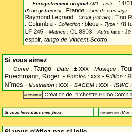
14/0
Enregistrement original
AV1 :
Date
:
France
d'enregistrement :
-
Lieu de pressage :
Raymond Legrand
Tino R
-
Chant
(refrain) :
Columbia -
bleue -
78 t
:
Collection :
Type :
LF 245 -
CL 8303 -
Je
Matrice :
Autre face :
-
espoir,
tango de Vincent Scotto
Si vous aimez
Tango -
±
xxx -
Tour
Genre :
Date :
Musique :
Puechmarin, Roger. -
xxx
-
R
Paroles :
Edition :
Nîmes -
xxx
-
xxx -
Illustration :
SACEM :
ISWC 
Création de l'orchestre Primo Corchia
Commentaire
Si vous lisez dans mes yeux
Morf
Voir autre titre :
Si vous n'étiez pas si jolie