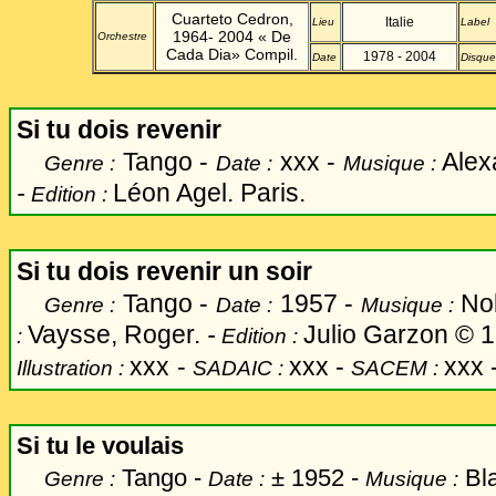
Cuarteto Cedron,
Italie
Lieu
Label
1964- 2004 « De
Orchestre
Cada Dia» Compil.
1978 - 2004
Date
Disque
Si tu dois revenir
Tango -
xxx -
Alex
Genre :
Date :
Musique :
-
Léon Agel. Paris.
Edition :
Si tu dois revenir un soir
Tango -
1957 -
Nob
Genre :
Date :
Musique :
Vaysse, Roger.
-
Julio Garzon © 1
:
Edition :
xxx
-
xxx -
xxx 
Illustration :
SADAIC :
SACEM :
Si tu le voulais
Tango -
±
1952 -
Bla
Genre :
Date :
Musique :