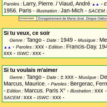
Larry, Pierre. / Viaud, André
-
Paroles :
E
▲▲
1956. Paris -
Jan-Mich
-
Illustration :
SACEM 
Enregistrement de Marie-José.
Disque Odéon
Commentaire
Si tu veux, ce soir
Tango -
1949 -
Men
Genre :
Date :
Musique :
-
xxx
-
Francis-Day. 194
Paroles :
Edition :
▲▲
xxx -
xxx -
ISWC :
Si tu voulais m'aimer
Tango -
±
xxx -
Den
Genre :
Date :
Musique :
Marcus, Maurice. -
Bergerac, Fern
Paroles :
-
Marcus. Paris X° -
xxx
Edition :
Illustration :
xxx -
xxx -
SACEM :
ISWC :