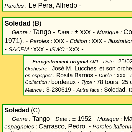
Le Pera, Alfredo
-
Paroles :
Soledad
(B)
Tango -
±
xxx -
Cop
Genre :
Date :
Musique :
1971). -
xxx
-
xxx -
Paroles :
Edition :
Illustratio
-
xxx -
xxx -
SACEM :
ISWC :
25/0
Enregistrement original
AV1 :
Date
:
José M. Lucchesi et son orche
Orchestre :
Rosita Barrios -
xxx
en espagnol
:
Durée :
-
bordeaux -
78 tours. 25
Collection :
Type :
3-230619 -
Soledad, 
Matrice :
Autre face :
Soledad
(C)
Tango -
±
1952 -
Mai
Genre :
Date :
Musique :
Carrasco, Pedro. -
espagnoles :
Paroles italien