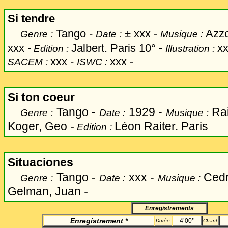
Si tendre
Tango -
±
xxx -
Azzo
Genre :
Date :
Musique :
xxx
-
Jalbert. Paris 10° -
x
Edition :
Illustration :
xxx -
xxx -
SACEM :
ISWC :
Si ton coeur
Tango -
1929 -
Rai
Genre :
Date :
Musique :
Koger, Geo
-
Léon Raiter. Paris
Edition :
Situaciones
Tango -
xxx -
Cedr
Genre :
Date :
Musique :
Gelman, Juan
-
Enregistrements
Enregistrement
*
4’00’’
Durée
Chant