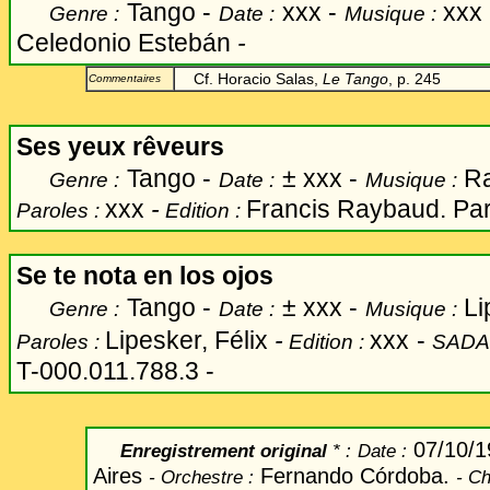
Tango -
xxx -
xxx 
Genre :
Date :
Musique :
Celedonio Estebán
-
Cf. Horacio Salas,
Le Tango
, p. 245
Commentaires
Ses yeux rêveurs
Tango -
±
xxx -
Ra
Genre :
Date :
Musique :
xxx
-
Francis Raybaud. Par
Paroles :
Edition :
Se te nota en los ojos
Tango -
±
xxx -
Lip
Genre :
Date :
Musique :
Lipesker, Félix
-
xxx
-
Paroles :
Edition :
SADA
T-000.011.788.3 -
07/10/
Enregistrement original
* :
Date
:
Aires
Fernando Córdoba.
-
Orchestre :
-
Ch