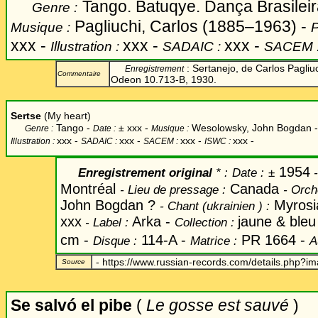
Tango. Batuqye. Dança Brasileir
Genre :
Pagliuchi, Carlos (1885–1963) -
Musique :
P
xxx -
xxx -
xxx -
Illustration :
SADAIC :
SACEM 
: Sertanejo, de Carlos Pagliu
Enregistrement
Commentaire
Odeon 10.713-B, 1930.
Sertse
(My heart)
Tango -
±
xxx -
Wesolowsky, John Bogdan -
Genre :
Date :
Musique :
xxx
-
xxx -
xxx -
xxx -
Illustration :
SADAIC :
SACEM :
ISWC :
1954
Enregistrement original
* :
Date
:
±
-
Montréal
Canada
-
Lieu de pressage :
-
Orch
John Bogdan ?
Myrosi
-
Chant
(ukrainien ) :
xxx
Arka -
jaune & bleu
-
Label
:
Collection :
cm -
114-A -
PR 1664 -
Disque :
Matrice :
A
- https://www.russian-records.com/details.php?i
Source
Se salvó el pibe
(
Le gosse est sauvé
)