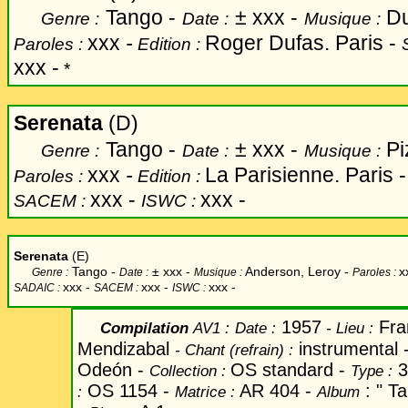
Tango -
±
xxx -
Du
Genre :
Date :
Musique :
xxx
-
Roger Dufas. Paris -
Paroles :
Edition :
xxx -
*
Serenata
(D)
Tango -
±
xxx -
Pi
Genre :
Date :
Musique :
xxx
-
La Parisienne. Paris -
Paroles :
Edition :
xxx -
xxx -
SACEM :
ISWC :
Serenata
(E)
Tango -
±
xxx -
Anderson, Leroy -
x
Genre :
Date :
Musique :
Paroles :
xxx -
xxx -
xxx -
SADAIC :
SACEM :
ISWC :
1957
Fra
Compilation
AV1 :
Date
:
-
Lieu :
Mendizabal
instrumental 
-
Chant
(refrain) :
Odeón -
OS standard -
3
Collection :
Type :
OS 1154 -
AR 404 -
: " T
:
Matrice :
Album