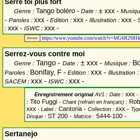
Serre toi plus fort
Tango boléro -
±
xxx -
Genre :
Date :
Musiqu
-
xxx
-
xxx -
xxx
-
Paroles :
Edition :
Illustration :
xxx -
xxx -
:
ISWC :
https://www.youtube.com/watch?v=MG6R29lHI
Ecoute
Serrez-vous contre moi
Tango -
±
xxx -
Bon
Genre :
Date :
Musique :
Bonifay, F
-
xxx -
Paroles :
Edition :
Illustration :
xxx -
xxx -
SACEM :
ISWC :
xxx
Enregistrement original
AV1 :
Date
:
-
Tito Fuggi
Robe
:
-
Chant
(refrain en français) :
xxx
Cantoria -
xxx -
-
Label
:
Collection :
Typ
ST 200 -
5444-100 -
Disque :
Matrice :
Sertanejo