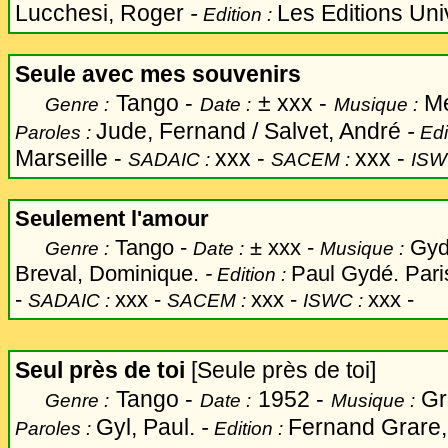
Lucchesi, Roger
-
Les Editions Univ
Edition :
Seule avec mes souvenirs
Tango -
±
xxx -
Me
Genre :
Date :
Musique :
Jude, Fernand / Salvet, André
-
Paroles :
Edi
Marseille -
xxx -
xxx -
SADAIC :
SACEM :
ISW
Seulement l'amour
Tango -
±
xxx -
Gydé
Genre :
Date :
Musique :
Breval, Dominique.
-
Paul Gydé. Pari
Edition :
-
xxx -
xxx -
xxx -
SADAIC :
SACEM :
ISWC :
Seul près de toi
[Seule près de toi]
Tango -
1952 -
Gra
Genre :
Date :
Musique :
Gyl, Paul
.
-
Fernand Grare, 
Paroles :
Edition :