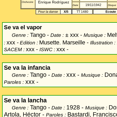
Enrique Rodríguez
Orchestre
19/11/1942
Date
Disque
Pour la danse
X/5
TT 1480
Ecoute 
Se va el vapor
Tango -
±
xxx -
Melf
Genre :
Date :
Musique :
xxx
-
Musette. Marseille -
:
Edition :
Illustration :
xxx -
xxx -
SACEM :
ISWC :
Se va la infancia
Tango
-
xxx
-
Dona
Genre :
Date :
Musique :
xxx
-
Paroles :
Se va la lancha
Tango
-
1928
-
Don
Genre :
Date :
Musique :
Artola, Héctor
-
Bastardi, Francisc
Paroles :