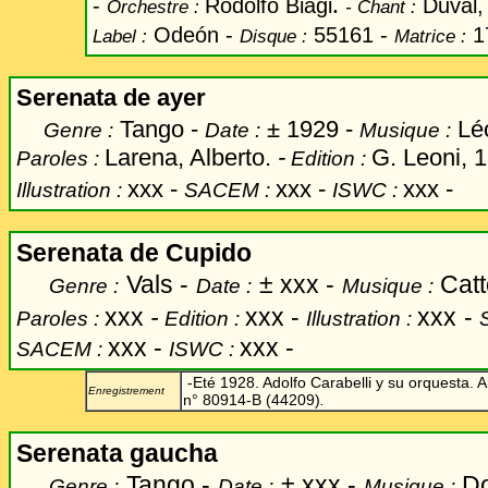
.
-
Rodolfo Biagi
Duval,
Orchestre :
- Chant
:
Odeón
-
55161
-
1
Label
:
Disque :
Matrice :
Serenata de ayer
Tango -
±
1929 -
Léo
Genre :
Date :
Musique :
Larena, Alberto.
-
G. Leoni, 1
Paroles :
Edition :
xxx
-
xxx -
xxx -
Illustration :
SACEM :
ISWC :
Serenata de Cupido
Vals -
±
xxx -
Catt
Genre :
Date :
Musique :
xxx
-
xxx -
xxx
-
Paroles :
Edition :
Illustration :
xxx -
xxx -
SACEM :
ISWC :
-Eté 1928. Adolfo Carabelli y su orquesta. A
Enregistrement
n° 80914-B (44209)
.
Serenata gaucha
Tango -
±
xxx -
Do
Genre :
Date :
Musique :