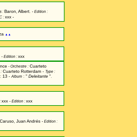
Baron, Albert
.
-
s :
Edition :
xxx -
C :
za
▲▲
-
xxx
Edition :
ance
Cuarteto
-
Orchestre :
Cuarteto Rotterdam -
:
Type :
: 13 -
: "
Deleitante
".
Album
xxx
-
xxx
:
Edition :
Caruso, Juan Andrés
-
Edition :