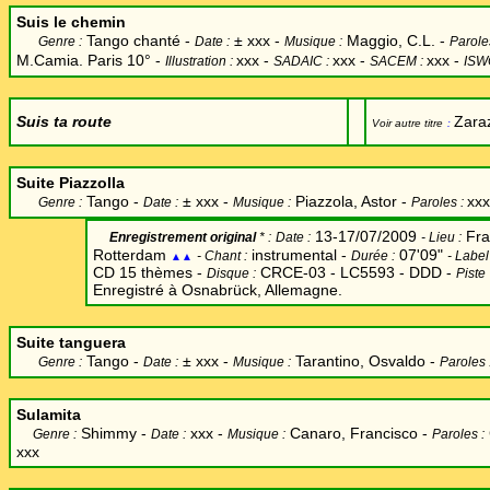
Suis le chemin
Tango chanté -
±
xxx -
Maggio, C.L. -
Genre :
Date :
Musique :
Parole
M.Camia. Paris 10° -
xxx
-
xxx -
xxx -
Illustration :
SADAIC :
SACEM :
ISW
Suis ta route
Zara
Voir autre titre
:
Suite Piazzolla
Tango -
±
xxx -
Piazzola, Astor -
xxx
Genre :
Date :
Musique :
Paroles :
13-17/07/2009
Fr
Enregistrement original
* :
Date
:
-
Lieu :
Rotterdam
instrumental -
07'09"
-
Chant
:
Durée :
-
Label
▲▲
CD 15 thèmes -
CRCE-03 - LC5593 - DDD -
Disque :
Piste
Enregistré à Osnabrück, Allemagne.
Suite tanguera
Tango -
±
xxx -
Tarantino, Osvaldo -
Genre :
Date :
Musique :
Paroles 
Sulamita
Shimmy
-
xxx -
Canaro, Francisco
-
Genre :
Date :
Musique :
Paroles :
xxx