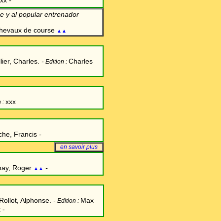
xx
-
 y al popular entrenador
chevaux de course
▲▲
lier, Charles.
-
Charles
Edition :
xxx
n :
che, Francis
-
en savoir plus
nay, Roger
-
▲▲
Rollot, Alphonse.
-
Max
Edition :
 -