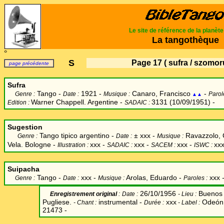
Le site de référence de la planèt
La tangothèque
°
S
Page 17
( sufra / szomor
page précédente
Sufra
Tango -
1921 -
Canaro, Francisco
-
Genre :
Date :
Musique :
Parol
▲▲
Warner Chappell. Argentine -
3131 (10/09/1951) -
Edition :
SADAIC :
Sugestion
Tango tipico argentino -
±
xxx -
Ravazzolo, C
Genre :
Date :
Musique :
Vela. Bologne -
xxx
-
xxx -
xxx -
xxx
Illustration :
SADAIC :
SACEM :
ISWC :
Suipacha
Tango -
xxx -
Arolas, Eduardo -
xxx
Genre :
Date :
Musique :
Paroles :
26/10/1956
Buenos 
Enregistrement original
:
Date
:
-
Lieu :
Pugliese.
instrumental -
xxx
Odeón
-
Chant
:
Durée :
-
Label
:
21473 -