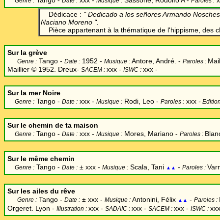
Tango -
xxx -
Sassone, Rodolfo A
-
x
Genre :
Date :
Musique :
Paroles :
Dédicace :
" Dedicado a los señores Armando Noschese
Naciano Moreno ".
Pièce appartenant à la thématique de l'hippisme, des 
Sur la grève
Tango -
1952 -
Antore, André. -
Mail
Genre :
Date :
Musique :
Paroles :
Maillier © 1952. Dreux
-
xxx -
xxx -
SACEM :
ISWC :
Sur la mer Noire
Tango -
xxx -
Rodi, Leo
-
xxx
-
Genre :
Date :
Musique :
Paroles :
Editio
Sur le chemin de ta maison
Tango -
xxx -
Mores, Mariano -
Blan
Genre :
Date :
Musique :
Paroles :
Sur le même chemin
Tango -
±
xxx -
Scala, Tani
-
Var
Genre :
Date :
Musique :
Paroles :
▲▲
Sur les ailes du rêve
Tango -
±
xxx -
Antonini, Félix
-
Genre :
Date :
Musique :
Paroles :
▲▲
Orgeret. Lyon -
xxx
-
xxx -
xxx -
xxx
Illustration :
SADAIC :
SACEM :
ISWC :