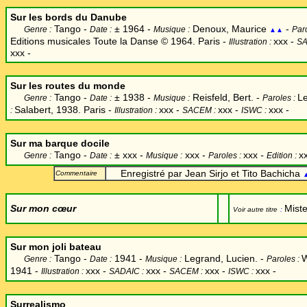
Sur les bords du Danube
Tango -
±
1964 -
Denoux, Maurice
-
Genre :
Date :
Musique :
Par
▲▲
Editions musicales Toute la Danse © 1964. Paris -
xxx
-
Illustration :
SA
xxx -
Sur les routes du monde
Tango -
±
1938 -
Reisfeld, Bert. -
Le
Genre :
Date :
Musique :
Paroles :
Salabert, 1938. Paris -
xxx
-
xxx -
xxx -
:
Illustration :
SACEM :
ISWC :
Sur ma barque docile
Tango -
±
xxx -
xxx -
xxx
-
x
Genre :
Date :
Musique :
Paroles :
Edition :
Enregistré par Jean Sirjo et Tito Bachicha
Commentaire
Sur mon cœur
Miste
Voir autre titre
:
Sur mon joli bateau
Tango -
1941 -
Legrand, Lucien. -
Genre :
Date :
Musique :
Paroles :
1941 -
xxx
-
xxx -
xxx -
xxx -
Illustration :
SADAIC :
SACEM :
ISWC :
Surrealismo