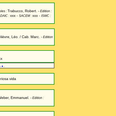
Trabucco, Robert.
-
oles :
Edition :
xxx -
xxx -
DAIC :
SACEM :
ISWC :
lièvre, Léo. / Cab. Marc.
-
Edition
xx
.
▲▲
riosa vida
Weber, Emm
anuel.
-
Edition :