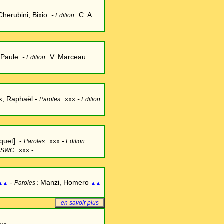
Cherubini, Bixio.
-
C. A.
Edition :
 Paule.
-
V. Marceau.
Edition :
, Raphaël -
xxx
-
Paroles :
Edition
uet]. -
xxx
-
Paroles :
Edition :
xxx -
ISWC :
-
Manzi, Homero
Paroles :
▲▲
▲▲
en savoir plus