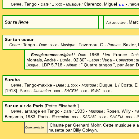
Tango -
±
xxx -
Clarenzo, Miguel
-
Genre :
Date :
Musique :
Parole
▲▲
Sur ta lèvre
Marc
Voir autre titre
:
Sur ton coeur
Tango -
xxx -
Favereau, G -
Baxter,
Genre :
Date :
Musique :
Paroles :
1968
France
Enregistrement original *
:
Date
:
-
Lieu :
-
Orche
Montals, André -
02'30"
Vega -
s
Durée :
-
Label
:
Collection :
LDP 5.718 -
: " Quatre tangos ", par Jean 
Disque :
Album
Suruba
Tango-maxixe -
±
xxx -
Duque, L / Costa, E 
Genre :
Date :
Musique :
[1913]. Paris -
xxx
-
xxx -
xxx -
Illustration :
SACEM :
ISWC :
Sur un air de Paris
[Petite Elisabeth ]
arrangé en Tango -
1933 -
Rosen, Willy -
Genre :
Date :
Musique :
Pa
Benjamin, 1933. Paris -
xxx
-
xxx -
xxx -
Illustration :
SADAIC :
SACEM :
I
Chanté par Gerhard Mohr. Cette musique a au
Commentaire
musette par Billy Golwyn.