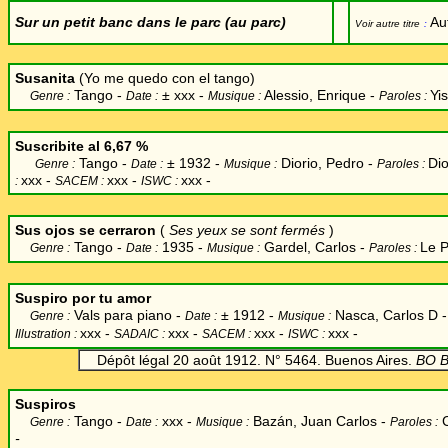
Sur un petit banc dans le parc (au parc)
Au
Voir autre titre
:
Susanita
(
Yo me quedo con el tango
)
Tango -
±
xxx -
Alessio, Enrique
-
Yi
Genre :
Date :
Musique :
Paroles :
Suscribite al 6,67 %
Tango -
±
1932 -
Diorio, Pedro -
Dio
Genre :
Date :
Musique :
Paroles :
xxx -
xxx -
xxx -
:
SACEM :
ISWC :
Sus ojos se cerraron
(
Ses yeux se sont fermés
)
Tango -
1935 -
Gardel, Carlos
-
Le P
Genre :
Date :
Musique :
Paroles :
Suspiro por tu amor
Vals para piano -
±
1912 -
Nasca, Carlos D -
Genre :
Date :
Musique :
xxx
-
xxx -
xxx -
xxx -
Illustration :
SADAIC :
SACEM :
ISWC :
Dépôt légal 20 août 1912. N° 5464. Buenos Aires.
BO B
Suspiros
Tango -
xxx -
Baz
á
n, Juan Carlos
-
Genre :
Date :
Musique :
Paroles :
-