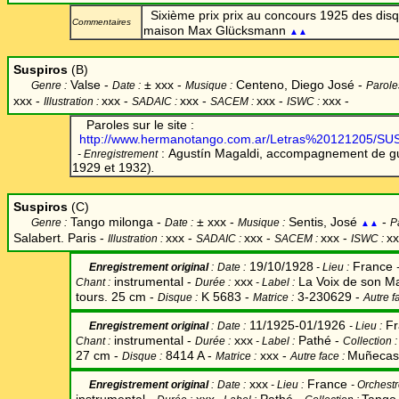
Sixième prix prix au concours 1925 des dis
Commentaires
maison Max Glücksmann
▲▲
Suspiros
(B)
Valse -
±
xxx -
Centeno, Diego José -
Genre :
Date :
Musique :
Parole
xxx -
xxx
-
xxx -
xxx -
xxx -
Illustration :
SADAIC :
SACEM :
ISWC :
Paroles sur le site :
http://www.hermanotango.com.ar/Letras%20121205/S
:
Agustín Magaldi, accompagnement de gui
- Enregistrement
1929 et 1932)
.
Suspiros
(C)
Tango milonga -
±
xxx -
Sentis, José
-
Genre :
Date :
Musique :
P
▲▲
Salabert. Paris -
xxx
-
xxx -
xxx -
xx
Illustration :
SADAIC :
SACEM :
ISWC :
19/10/1928
France
Enregistrement original
:
Date
:
-
Lieu :
instrumental -
xxx
La Voix de son Ma
Chant
:
Durée :
-
Label
:
tours. 25 cm -
K 5683 -
3-230629 -
Disque :
Matrice :
Autre f
11/1925-01/1926
Fr
Enregistrement original
:
Date
:
-
Lieu :
instrumental -
xxx
Pathé -
Chant
:
Durée :
-
Label
:
Collection 
27 cm -
8414 A -
xxx
-
Muñecas
Disque :
Matrice :
Autre face :
xxx
France
Enregistrement original
:
Date
:
-
Lieu :
-
Orchestr