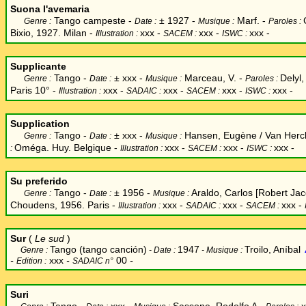
Suona l'avemaria
Tango campeste -
±
1927 -
Marf. -
Genre :
Date :
Musique :
Paroles :
Bixio, 1927. Milan -
xxx
-
xxx -
xxx -
Illustration :
SACEM :
ISWC :
Supplicante
Tango -
±
xxx -
Marceau, V. -
Delyl,
Genre :
Date :
Musique :
Paroles :
Paris 10° -
xxx
-
xxx -
xxx -
xxx -
Illustration :
SADAIC :
SACEM :
ISWC :
Supplication
Tango -
±
xxx -
Hansen, Eugène / Van Herck
Genre :
Date :
Musique :
Oméga. Huy. Belgique -
xxx
-
xxx -
xxx -
:
Illustration :
SACEM :
ISWC :
Su preferido
Tango -
±
1956 -
Araldo, Carlos [Robert Jacq
Genre :
Date :
Musique :
Choudens, 1956. Paris -
xxx
-
xxx -
xxx -
Illustration :
SADAIC :
SACEM :
Sur
(
Le sud
)
Tango
(tango canción)
1947
Troilo, Aníbal
Genre :
- Date :
- Musique :
-
xxx
-
00
-
Edition :
SADAIC n°
Suri