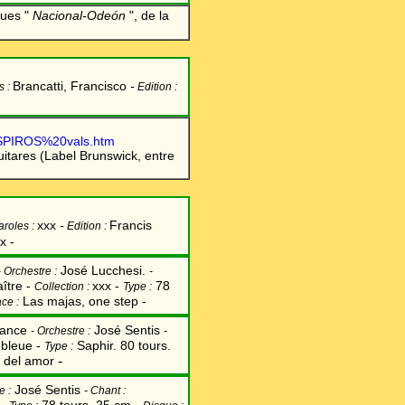
ques "
Nacional-
Odeón
", de la
Brancatti, Francisco
-
s :
Edition :
USPIROS%20vals.htm
tares (Label Brunswick, entre
xxx
-
Francis
aroles :
Edition :
x -
José Lucchesi.
-
Orchestre :
-
ître -
xxx -
78
Collection :
Type :
Las majas, one step -
ace :
ance
José Sentis
-
Orchestre :
-
bleue -
Saphir. 80 tours.
:
Type :
-
 del amor
José Sentis
e :
-
Chant
: