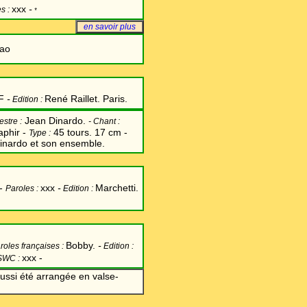
xxx
-
s :
*
en savoir plus
ao
 F
-
René Raillet. Paris.
Edition :
Jean Dinardo.
stre :
-
Chant
:
aphir -
45 tours. 17 cm -
Type :
Dinardo et son ensemble.
-
xxx
-
Marchetti.
Paroles :
Edition :
Bobby.
-
roles françaises :
Edition :
xxx -
SWC :
ssi été arrangée en valse-