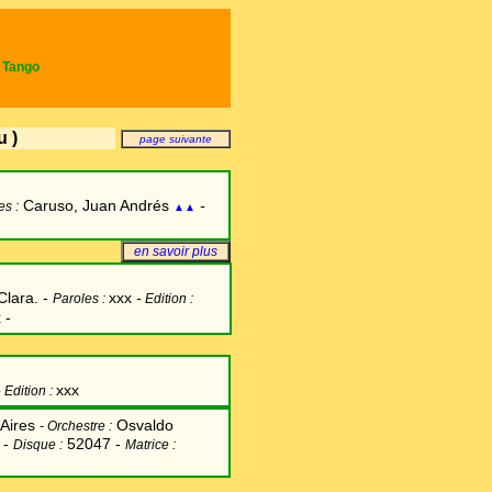
e Tango
u )
page suivante
Caruso, Juan Andrés
-
es :
▲▲
en savoir plus
lara. -
xxx
-
Paroles :
Edition :
 -
-
xxx
Edition :
Aires
Osvaldo
-
Orchestre :
 -
52047 -
Disque :
Matrice :