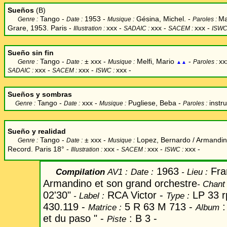
Sueños
(B)
Tango -
1953 -
Gésina, Michel. -
Ma
Genre :
Date :
Musique :
Paroles :
Grare, 1953. Paris -
xxx
-
xxx -
xxx -
Illustration :
SADAIC :
SACEM :
ISWC
Sueño sin fin
Tango -
±
xxx -
Melfi, Mario
-
xx
Genre :
Date :
Musique :
Paroles :
▲▲
xxx -
xxx -
xxx -
SADAIC :
SACEM :
ISWC :
Sueños y sombras
Tango -
xxx -
Pugliese, Beba
-
instr
Genre :
Date :
Musique :
Paroles :
Sueño y realidad
Tango -
±
xxx -
Lopez, Bernardo / Armandin
Genre :
Date :
Musique :
Record. Paris 18° -
xxx
-
xxx -
xxx -
Illustration :
SACEM :
ISWC :
1963
Fra
Compilation
AV1 :
Date
:
-
Lieu :
Armandino et son grand orchestre
-
Chant
02'30"
RCA Victor -
LP 33 r
-
Label
:
Type :
430.119 -
5 R 63 M 713 -
:
Matrice :
Album
et du paso " -
: B 3 -
Piste