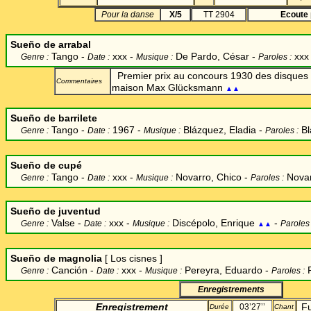
Pour la danse
X/5
TT 2904
Ecoute 
Sueño
de arrabal
Tango -
xxx -
De Pardo, César
-
xx
Genre :
Date :
Musique :
Paroles :
Premier prix au concours 1930 des disques
Commentaires
maison Max Glücksmann
▲▲
Sueño de barrilete
Tango -
1967 -
Blázquez, Eladia
-
Bl
Genre :
Date :
Musique :
Paroles :
Sueño de cupé
Tango -
xxx -
Novarro, Chico
-
Nova
Genre :
Date :
Musique :
Paroles :
Sueño de juventud
Valse -
xxx -
Discépolo, Enrique
-
Genre :
Date :
Musique :
Paroles 
▲▲
Sueño de magnolia
[
Los cisnes
]
Canción
-
xxx -
Pereyra, Eduardo
-
Genre :
Date :
Musique :
Paroles :
Enregistrements
Enregistrement
Fu
03’27’’
Durée
Chant