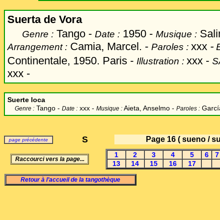
Suerta de Vora
Tango -
1950 -
Sali
Genre :
Date :
Musique :
Camia, Marcel.
-
xxx
-
Arrangement :
Paroles :
Continentale, 1950. Paris -
xxx
-
Illustration :
S
xxx -
Suerte loca
Tango -
xxx -
Aieta, Anselmo
-
Garcí
Genre :
Date :
Musique :
Paroles :
S
Page 16
( sueno / su
page précédente
1
2
3
4
5
6
7
Raccourci vers la page...
13
14
15
16
17
Retour à l’accueil de la tangothèque