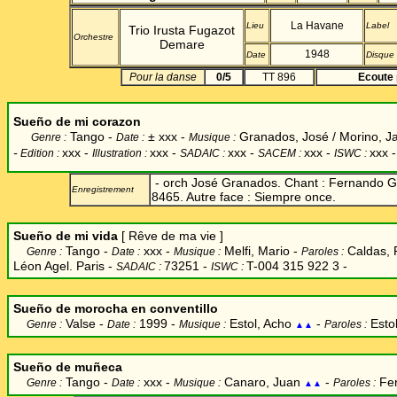
La Havane
Lieu
Label
Trio Irusta Fugazot
Orchestre
Demare
1948
Date
Disque
Pour la danse
0/5
TT 896
Ecoute 
Sueño de mi corazon
Tango -
±
xxx -
Granados, José / Morino, Ja
Genre :
Date :
Musique :
-
xxx -
xxx
-
xxx -
xxx -
xxx -
Edition :
Illustration :
SADAIC :
SACEM :
ISWC :
- orch José Granados. Chant : Fernando 
Enregistrement
8465. Autre face : Siempre once.
Sueño
de mi vida
[ Rêve de ma vie ]
Tango -
xxx -
Melfi, Mario -
Caldas, 
Genre :
Date :
Musique :
Paroles :
Léon Agel. Paris -
73251 -
T-004 315 922 3 -
SADAIC :
ISWC :
Sueño de morocha en conventillo
Valse -
1999 -
Estol, Acho
-
Esto
Genre :
Date :
Musique :
Paroles :
▲▲
Sueño de muñeca
Tango -
xxx -
Canaro, Juan
-
Fe
Genre :
Date :
Musique :
Paroles :
▲▲