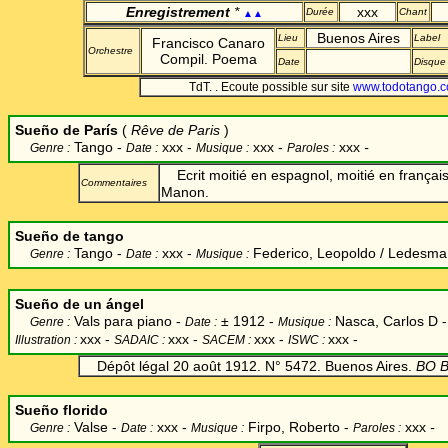
Enregistrement
*
xxx
Durée
Chant
▲▲
Buenos Aires
Lieu
Label
Francisco Canaro
Orchestre
Compil. Poema
Date
Disque
TdT. . Ecoute possible sur site
www.todotango.c
Sueño de París
(
Rêve de Paris
)
Tango -
xxx -
xxx -
xxx
-
Genre :
Date :
Musique :
Paroles :
Ecrit moitié en espagnol, moitié en français
Commentaires
Manon.
Sueño de tango
Tango -
xxx -
Federico, Leopoldo / Ledesma
Genre :
Date :
Musique :
Sueño de un ángel
Vals para piano -
±
1912 -
Nasca, Carlos D -
Genre :
Date :
Musique :
xxx
-
xxx -
xxx -
xxx -
Illustration :
SADAIC :
SACEM :
ISWC :
Dépôt légal 20 août 1912. N° 5472. Buenos Aires.
BO B
Sueño florido
Valse -
xxx -
Firpo, Roberto -
xxx
-
Genre :
Date :
Musique :
Paroles :