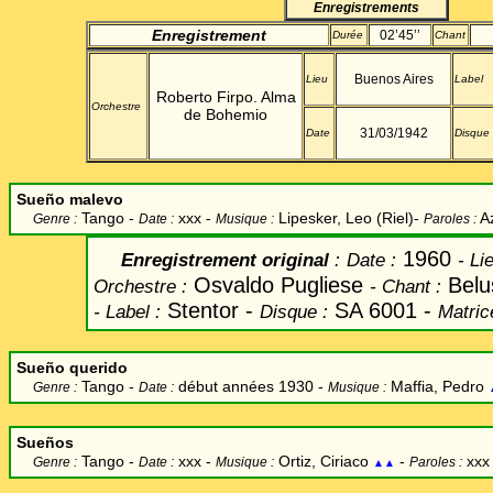
Enregistrements
Enregistrement
02’45’’
Durée
Chant
Buenos Aires
Lieu
Label
Roberto Firpo. Alma
Orchestre
de Bohemio
31/03/1942
Date
Disque
Sueño malevo
Tango -
xxx -
Lipesker, Leo (Riel)-
Az
Genre :
Date :
Musique :
Paroles :
1960
Enregistrement original
:
Date
:
-
Lie
Osvaldo Pugliese
Belus
Orchestre :
-
Chant
:
Stentor -
SA 6001 -
-
Label
:
Disque :
Matric
Sueño querido
Tango -
début années 1930 -
Maffia, Pedro
Genre :
Date :
Musique :
Sueños
Tango -
xxx -
Ortiz, Ciriaco
-
xx
Genre :
Date :
Musique :
Paroles :
▲▲