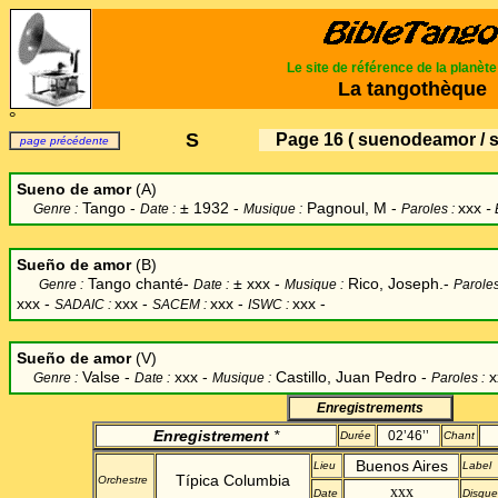
Le site de référence de la planèt
La tangothèque
°
S
Page 16
( suenodeamor / s
page précédente
Sueno de amor
(A)
Tango -
±
1932 -
Pagnoul, M -
xxx
-
Genre :
Date :
Musique :
Paroles :
Sueño de amor
(B)
Tango chanté-
±
xxx -
Rico, Joseph.-
Genre :
Date :
Musique :
Paroles
xxx
-
xxx -
xxx -
xxx -
SADAIC :
SACEM :
ISWC :
Sueño de amor
(V)
Valse -
xxx -
Castillo, Juan Pedro
-
x
Genre :
Date :
Musique :
Paroles :
Enregistrements
Enregistrement
*
02’46’’
Durée
Chant
Buenos Aires
Lieu
Label
Típica Columbia
Orchestre
xxx
Date
Disque